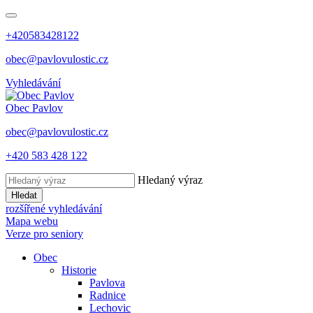
+420583428122
obec@pavlovulostic.cz
Vyhledávání
Obec
Pavlov
obec@pavlovulostic.cz
+420 583 428 122
Hledaný výraz
Hledat
rozšířené vyhledávání
Mapa webu
Verze pro seniory
Obec
Historie
Pavlova
Radnice
Lechovic