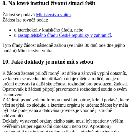
8. Na které instituci životní situaci řešit
Žádost se podává
Ministerstvu vnitra
.
Žádost lze rovněž podat:
u kteréhokoliv krajského úřadu, nebo
u
zastupitelského úřadu České republiky v zahraničí
.
Tyto úřady žádost následně zašlou (ve lhůtě 30 dnů ode dne jejího
podání) Ministerstvu vnitra.
10. Jaké doklady je nutné mít s sebou
K žádosti žadatel přiloží rodný list dítěte a zároveň vyplní dotazník,
ve kterém se uvedou identifikační údaje dítěte a rodičů, údaje o
určení otcovství a další skutečnosti rozhodné pro posouzení žádosti.
Opatrovník k žádosti připojí pravomocné rozhodnutí soudu o svém
ustanovení.
Z žádosti psané volnou formou musí být patrné, kdo ji podává, které
věci se týká, co sleduje, a kterému orgánu je určena; žádost by měla
být také podepsána a datována (rovněž je vhodné ji stručně
odůvodnit).
Doklady vystavené orgány cizího státu musí být opatřeny vyšším
ověřením (superlegalizační doložkou nebo tzv. Apostillou),
nestanoví-li mezinárodní smlouva jinak, a úředně přeloženy do