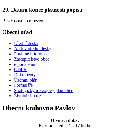
29. Datum konce platnosti popisu
Bez časového omezení.
Obecní úřad
Úřední deska
Archív úřední desky
Povinné informace
Zastupitelstvo obce
e-podatelna
GDPR
Dokumenty
Územní plán
Formuláře
Strategický rozvojový plán obce
Životní situace
Obecní knihovna Pavlov
Otvírací doba:
Každou středu 15 - 17 hodin