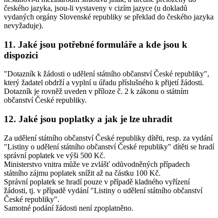
českého jazyka, jsou-li vystaveny v cizím jazyce (u dokladů
vydaných orgány Slovenské republiky se překlad do českého jazyka
nevyžaduje).
11. Jaké jsou potřebné formuláře a kde jsou k
dispozici
"Dotazník k žádosti o udělení státního občanství České republiky",
který žadatel obdrží a vyplní u úřadu příslušného k přijetí žádosti.
Dotazník je rovněž uveden v příloze č. 2 k zákonu o státním
občanství České republiky.
12. Jaké jsou poplatky a jak je lze uhradit
Za udělení státního občanství České republiky dítěti, resp. za vydání
"Listiny o udělení státního občanství České republiky" dítěti se hradí
správní poplatek ve výši 500 Kč.
Ministerstvo vnitra může ve zvlášť odůvodněných případech
státního zájmu poplatek snížit až na částku 100 Kč.
Správní poplatek se hradí pouze v případě kladného vyřízení
žádosti, tj. v případě vydání "Listiny o udělení státního občanství
České republiky".
Samotné podání žádosti není zpoplatněno.