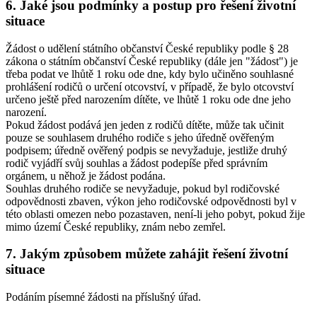
6. Jaké jsou podmínky a postup pro řešení životní
situace
Žádost o udělení státního občanství České republiky podle § 28
zákona o státním občanství České republiky (dále jen "žádost") je
třeba podat ve lhůtě 1 roku ode dne, kdy bylo učiněno souhlasné
prohlášení rodičů o určení otcovství, v případě, že bylo otcovství
určeno ještě před narozením dítěte, ve lhůtě 1 roku ode dne jeho
narození.
Pokud žádost podává jen jeden z rodičů dítěte, může tak učinit
pouze se souhlasem druhého rodiče s jeho úředně ověřeným
podpisem; úředně ověřený podpis se nevyžaduje, jestliže druhý
rodič vyjádří svůj souhlas a žádost podepíše před správním
orgánem, u něhož je žádost podána.
Souhlas druhého rodiče se nevyžaduje, pokud byl rodičovské
odpovědnosti zbaven, výkon jeho rodičovské odpovědnosti byl v
této oblasti omezen nebo pozastaven, není-li jeho pobyt, pokud žije
mimo území České republiky, znám nebo zemřel.
7. Jakým způsobem můžete zahájit řešení životní
situace
Podáním písemné žádosti na příslušný úřad.