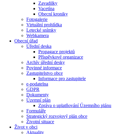
Zavadilky
Vacetína
Obecní kroniky
Fotogalerie
Virtuální prohlídka
Letecké snímky
Webkamera
Obecní úřad
Úřední deska
Propagace projektů
Příspěvkové organizace
Archív úřední desky
Povinné informace
Zastupitelstvo obce
Informace pro zastupitele
e-podatelna
GDPR
Dokumenty
Územní plán
Zpráva o uplatňování Územního plánu
Formuláře
Strategický rozvojový plán obce
Životní situace
Život v obci
Aktuality