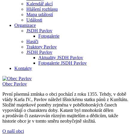
Kalendář akcí
Hlášení rozhlasu
Mapa událostí
Události
Organizace
JSDH Pavlov
Fotogalerie
Hasiči
Traktory Pavlov
JSDH Pavlov
Aktuality JSDH Pavlov
Fotogalerie JSDH Pavlov
Kontakty
Obec
Pavlov
První písemná zmínka o obci pochází z roku 1355. Tehdy, v době
vlády Karla IV., Pavlov náležel líšnickému statku pánů z Kunštátu.
Složité majetkové poměry zejména v pobělohorských časech
vypovídají o charakteru doby. Katastr byl mnohokrát dělen
a prodáván či zastavován různým majitelům a dědicům, takže
historie obce je v tomto směru neobyčejně složitá.
O naší obci