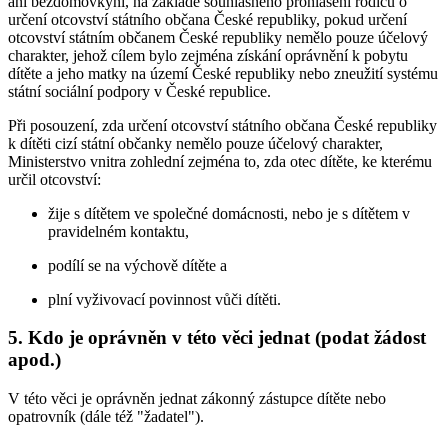
ani bezdomovkyní, na základě souhlasného prohlášení rodičů o
určení otcovství státního občana České republiky, pokud určení
otcovství státním občanem České republiky nemělo pouze účelový
charakter, jehož cílem bylo zejména získání oprávnění k pobytu
dítěte a jeho matky na území České republiky nebo zneužití systému
státní sociální podpory v České republice.
Při posouzení, zda určení otcovství státního občana České republiky
k dítěti cizí státní občanky nemělo pouze účelový charakter,
Ministerstvo vnitra zohlední zejména to, zda otec dítěte, ke kterému
určil otcovství:
žije s dítětem ve společné domácnosti, nebo je s dítětem v
pravidelném kontaktu,
podílí se na výchově dítěte a
plní vyživovací povinnost vůči dítěti.
5. Kdo je oprávněn v této věci jednat (podat žádost
apod.)
V této věci je oprávněn jednat zákonný zástupce dítěte nebo
opatrovník (dále též "žadatel").