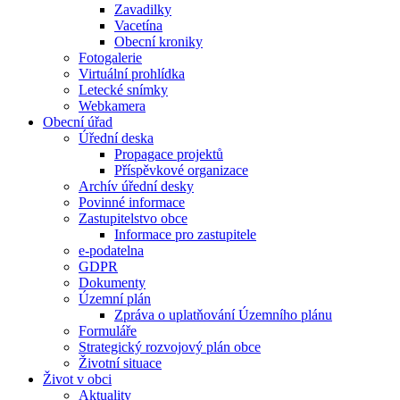
Zavadilky
Vacetína
Obecní kroniky
Fotogalerie
Virtuální prohlídka
Letecké snímky
Webkamera
Obecní úřad
Úřední deska
Propagace projektů
Příspěvkové organizace
Archív úřední desky
Povinné informace
Zastupitelstvo obce
Informace pro zastupitele
e-podatelna
GDPR
Dokumenty
Územní plán
Zpráva o uplatňování Územního plánu
Formuláře
Strategický rozvojový plán obce
Životní situace
Život v obci
Aktuality