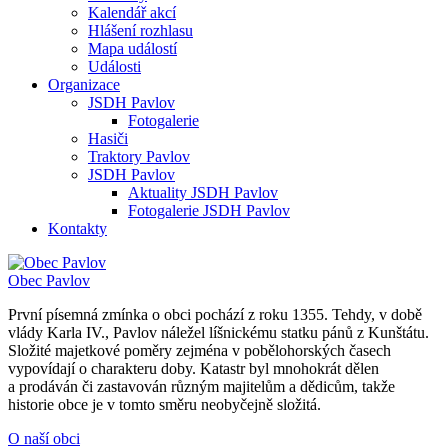
Kalendář akcí
Hlášení rozhlasu
Mapa událostí
Události
Organizace
JSDH Pavlov
Fotogalerie
Hasiči
Traktory Pavlov
JSDH Pavlov
Aktuality JSDH Pavlov
Fotogalerie JSDH Pavlov
Kontakty
Obec
Pavlov
První písemná zmínka o obci pochází z roku 1355. Tehdy, v době
vlády Karla IV., Pavlov náležel líšnickému statku pánů z Kunštátu.
Složité majetkové poměry zejména v pobělohorských časech
vypovídají o charakteru doby. Katastr byl mnohokrát dělen
a prodáván či zastavován různým majitelům a dědicům, takže
historie obce je v tomto směru neobyčejně složitá.
O naší obci