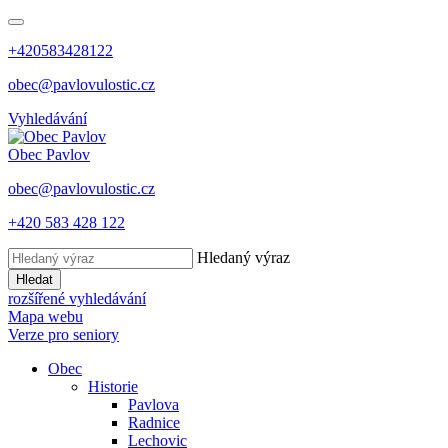
+420583428122
obec@pavlovulostic.cz
Vyhledávání
Obec
Pavlov
obec@pavlovulostic.cz
+420 583 428 122
Hledaný výraz
Hledat
rozšířené vyhledávání
Mapa webu
Verze pro seniory
Obec
Historie
Pavlova
Radnice
Lechovic