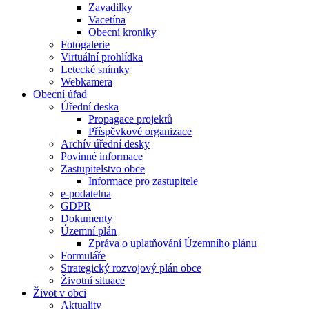
Zavadilky
Vacetína
Obecní kroniky
Fotogalerie
Virtuální prohlídka
Letecké snímky
Webkamera
Obecní úřad
Úřední deska
Propagace projektů
Příspěvkové organizace
Archív úřední desky
Povinné informace
Zastupitelstvo obce
Informace pro zastupitele
e-podatelna
GDPR
Dokumenty
Územní plán
Zpráva o uplatňování Územního plánu
Formuláře
Strategický rozvojový plán obce
Životní situace
Život v obci
Aktuality