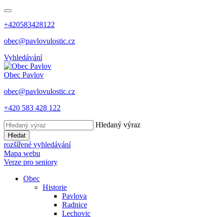
+420583428122
obec@pavlovulostic.cz
Vyhledávání
Obec
Pavlov
obec@pavlovulostic.cz
+420 583 428 122
Hledaný výraz
Hledat
rozšířené vyhledávání
Mapa webu
Verze pro seniory
Obec
Historie
Pavlova
Radnice
Lechovic