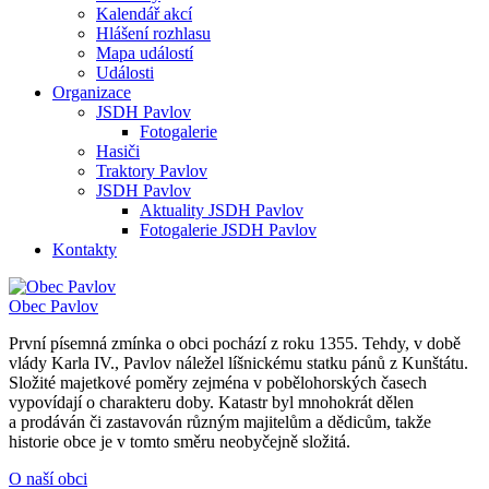
Kalendář akcí
Hlášení rozhlasu
Mapa událostí
Události
Organizace
JSDH Pavlov
Fotogalerie
Hasiči
Traktory Pavlov
JSDH Pavlov
Aktuality JSDH Pavlov
Fotogalerie JSDH Pavlov
Kontakty
Obec
Pavlov
První písemná zmínka o obci pochází z roku 1355. Tehdy, v době
vlády Karla IV., Pavlov náležel líšnickému statku pánů z Kunštátu.
Složité majetkové poměry zejména v pobělohorských časech
vypovídají o charakteru doby. Katastr byl mnohokrát dělen
a prodáván či zastavován různým majitelům a dědicům, takže
historie obce je v tomto směru neobyčejně složitá.
O naší obci