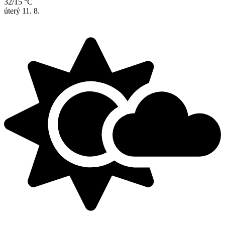
32/15 °C
úterý
11. 8.