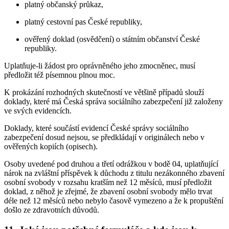
platný občanský průkaz,
platný cestovní pas České republiky,
ověřený doklad (osvědčení) o státním občanství České
republiky.
Uplatňuje-li žádost pro oprávněného jeho zmocněnec, musí
předložit též písemnou plnou moc.
K prokázání rozhodných skutečností ve většině případů slouží
doklady, které má Česká správa sociálního zabezpečení již založeny
ve svých evidencích.
Doklady, které součástí evidencí České správy sociálního
zabezpečení dosud nejsou, se předkládají v originálech nebo v
ověřených kopiích (opisech).
Osoby uvedené pod druhou a třetí odrážkou v bodě 04, uplatňující
nárok na zvláštní příspěvek k důchodu z titulu nezákonného zbavení
osobní svobody v rozsahu kratším než 12 měsíců, musí předložit
doklad, z něhož je zřejmé, že zbavení osobní svobody mělo trvat
déle než 12 měsíců nebo nebylo časově vymezeno a že k propuštění
došlo ze zdravotních důvodů.