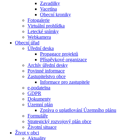
Zavadilky
Vacetína
Obecní kroniky
Fotogalerie
Virtuální prohlídka
Letecké snímky
Webkamera
Obecní úřad
Úřední deska
Propagace projektů
Příspěvkové organizace
Archív úřední desky
Povinné informace
Zastupitelstvo obce
Informace pro zastupitele
e-podatelna
GDPR
Dokumenty
Územní plán
Zpráva o uplatňování Územního plánu
Formuláře
Strategický rozvojový plán obce
Životní situace
Život v obci
Aktuality