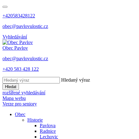
+420583428122
obec@pavlovulostic.cz
Vyhledávání
Obec
Pavlov
obec@pavlovulostic.cz
+420 583 428 122
Hledaný výraz
Hledat
rozšířené vyhledávání
Mapa webu
Verze pro seniory
Obec
Historie
Pavlova
Radnice
Lechovic