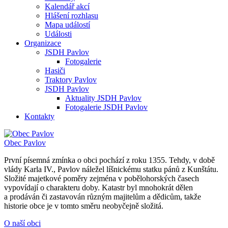
Kalendář akcí
Hlášení rozhlasu
Mapa událostí
Události
Organizace
JSDH Pavlov
Fotogalerie
Hasiči
Traktory Pavlov
JSDH Pavlov
Aktuality JSDH Pavlov
Fotogalerie JSDH Pavlov
Kontakty
Obec
Pavlov
První písemná zmínka o obci pochází z roku 1355. Tehdy, v době
vlády Karla IV., Pavlov náležel líšnickému statku pánů z Kunštátu.
Složité majetkové poměry zejména v pobělohorských časech
vypovídají o charakteru doby. Katastr byl mnohokrát dělen
a prodáván či zastavován různým majitelům a dědicům, takže
historie obce je v tomto směru neobyčejně složitá.
O naší obci