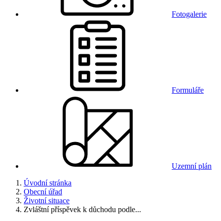
Fotogalerie
Formuláře
Uzemní plán
Úvodní stránka
Obecní úřad
Životní situace
Zvláštní příspěvek k důchodu podle...