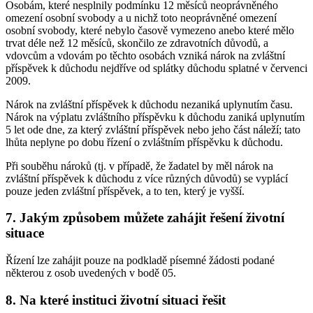
Osobám, které nesplnily podmínku 12 měsíců neoprávněného
omezení osobní svobody a u nichž toto neoprávněné omezení
osobní svobody, které nebylo časově vymezeno anebo které mělo
trvat déle než 12 měsíců, skončilo ze zdravotních důvodů, a
vdovcům a vdovám po těchto osobách vzniká nárok na zvláštní
příspěvek k důchodu nejdříve od splátky důchodu splatné v červenci
2009.
Nárok na zvláštní příspěvek k důchodu nezaniká uplynutím času.
Nárok na výplatu zvláštního příspěvku k důchodu zaniká uplynutím
5 let ode dne, za který zvláštní příspěvek nebo jeho část náleží; tato
lhůta neplyne po dobu řízení o zvláštním příspěvku k důchodu.
Při souběhu nároků (tj. v případě, že žadatel by měl nárok na
zvláštní příspěvek k důchodu z více různých důvodů) se vyplácí
pouze jeden zvláštní příspěvek, a to ten, který je vyšší.
7. Jakým způsobem můžete zahájit řešení životní
situace
Řízení lze zahájit pouze na podkladě písemné žádosti podané
některou z osob uvedených v bodě 05.
8. Na které instituci životní situaci řešit