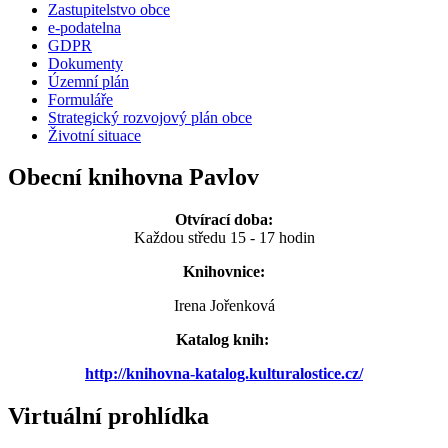
Zastupitelstvo obce
e-podatelna
GDPR
Dokumenty
Územní plán
Formuláře
Strategický rozvojový plán obce
Životní situace
Obecní knihovna Pavlov
Otvírací doba:
Každou středu 15 - 17 hodin
Knihovnice:
Irena Jořenková
Katalog knih:
http://knihovna-katalog.kulturalostice.cz/
Virtuální prohlídka