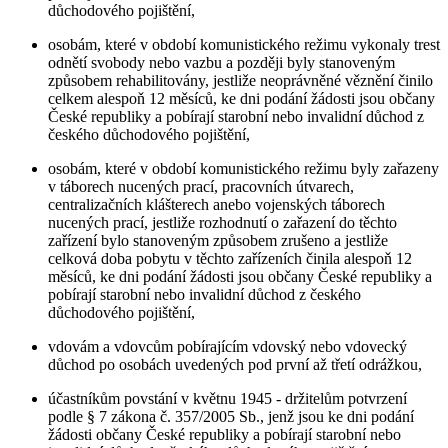
důchodového pojištění,
osobám, které v období komunistického režimu vykonaly trest
odnětí svobody nebo vazbu a později byly stanoveným
způsobem rehabilitovány, jestliže neoprávněné věznění činilo
celkem alespoň 12 měsíců, ke dni podání žádosti jsou občany
České republiky a pobírají starobní nebo invalidní důchod z
českého důchodového pojištění,
osobám, které v období komunistického režimu byly zařazeny
v táborech nucených prací, pracovních útvarech,
centralizačních klášterech anebo vojenských táborech
nucených prací, jestliže rozhodnutí o zařazení do těchto
zařízení bylo stanoveným způsobem zrušeno a jestliže
celková doba pobytu v těchto zařízeních činila alespoň 12
měsíců, ke dni podání žádosti jsou občany České republiky a
pobírají starobní nebo invalidní důchod z českého
důchodového pojištění,
vdovám a vdovcům pobírajícím vdovský nebo vdovecký
důchod po osobách uvedených pod první až třetí odrážkou,
účastníkům povstání v květnu 1945 - držitelům potvrzení
podle § 7 zákona č. 357/2005 Sb., jenž jsou ke dni podání
žádosti občany České republiky a pobírají starobní nebo