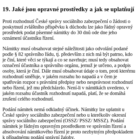
19. Jaké jsou opravné prostředky a jak se uplatňují
Proti rozhodnutí České správy sociálního zabezpečení o žádosti o
poskytnutí zvláštního příspěvku k důchodu lze jako řádný opravný
prostředek podat písemné námitky do 30 dnů ode dne jeho
oznámení účastníku řízení.
Námitky musí obsahovat stejné náležitosti jako odvolání podané
podle § 82 správního řádu, tj. především z nich má být patrno, kdo
je činí, které věci se týkají a co se navrhuje; musí tedy obsahovat
označení účastníka a správního orgánu, jemuž je určeno, a podpis
osoby, která je činí. Dále musí obsahovat údaje o tom, proti kterému
rozhodnutí směřuje, v jakém rozsahu ho napadá a v čem je
spatřován rozpor s právními předpisy nebo nesprávnost rozhodnutí
nebo řízení, jež mu předcházelo. Není-li v námitkách uvedeno, v
jakém rozsahu účastník rozhodnutí napadá, platí, že se domáhá
zrušení celého rozhodnutí.
Podání námitek nemá odkladný účinek. Námitky lze uplatnit u
České správy sociálního zabezpečení nebo u kterékoliv okresní
správy sociálního zabezpečení (OSSZ/ PSSZ/ MSSZ). Podání
námitek je řádným opravným prostředkem ve správním řízení a
absolvování námitkového řízení je proto nezbytným předpokladem
k případnému podání správní žaloby.