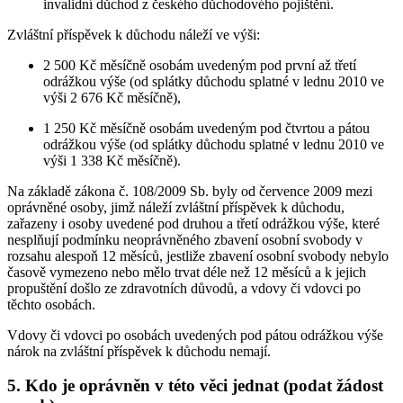
invalidní důchod z českého důchodového pojištění.
Zvláštní příspěvek k důchodu náleží ve výši:
2 500 Kč měsíčně osobám uvedeným pod první až třetí
odrážkou výše (od splátky důchodu splatné v lednu 2010 ve
výši 2 676 Kč měsíčně),
1 250 Kč měsíčně osobám uvedeným pod čtvrtou a pátou
odrážkou výše (od splátky důchodu splatné v lednu 2010 ve
výši 1 338 Kč měsíčně).
Na základě zákona č. 108/2009 Sb. byly od července 2009 mezi
oprávněné osoby, jimž náleží zvláštní příspěvek k důchodu,
zařazeny i osoby uvedené pod druhou a třetí odrážkou výše, které
nesplňují podmínku neoprávněného zbavení osobní svobody v
rozsahu alespoň 12 měsíců, jestliže zbavení osobní svobody nebylo
časově vymezeno nebo mělo trvat déle než 12 měsíců a k jejich
propuštění došlo ze zdravotních důvodů, a vdovy či vdovci po
těchto osobách.
Vdovy či vdovci po osobách uvedených pod pátou odrážkou výše
nárok na zvláštní příspěvek k důchodu nemají.
5. Kdo je oprávněn v této věci jednat (podat žádost