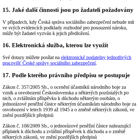
15. Jaké další činnosti jsou po žadateli požadovány
V případech, kdy Česká správa sociálního zabezpečení nebude mít
ve svých evidencích podklady rozhodné pro posouzení nároku,
může být žadatel vyzván k jejich předložení.
16. Elektronická služba, kterou lze využít
Své dotazy můžete posílat na
elektronické podatelny jednotlivých
pracovišť České správy sociálního zabezpečení
.
17. Podle kterého právního předpisu se postupuje
Zákon č. 357/2005 Sb., o ocenění účastníků národního boje za
vznik a osvobození Československa a některých pozůstalých po
nich, o zvláštním příspěvku k důchodu některým osobám, o
jednorázové peněžní částce některým účastníkům národního boje za
osvobození v letech 1939 až 1945 a o změně některých zákonů, ve
znění pozdějších předpisů
Zákon č. 108/2009 Sb., o jednorázové peněžní částce nahrazující
příplatek k důchodu a zvláštní příspěvek k důchodu a o změně
některých zákonů, ve znění pozdějších předpisů