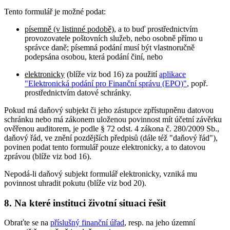
Tento formulář je možné podat:
písemně (v listinné podobě)
, a to buď prostřednictvím
provozovatele poštovních služeb, nebo osobně přímo u
správce daně; písemná podání musí být vlastnoručně
podepsána osobou, která podání činí, nebo
elektronicky
(blíže viz bod 16) za použití
aplikace
"Elektronická podání pro Finanční správu (EPO)"
, popř.
prostřednictvím datové schránky.
Pokud má daňový subjekt či jeho zástupce zpřístupněnu datovou
schránku nebo má zákonem uloženou povinnost mít účetní závěrku
ověřenou auditorem, je podle § 72 odst. 4 zákona č. 280/2009 Sb.,
daňový řád, ve znění pozdějších předpisů (dále též "daňový řád"),
povinen podat tento formulář pouze elektronicky, a to datovou
zprávou (blíže viz bod 16).
Nepodá-li daňový subjekt formulář elektronicky, vzniká mu
povinnost uhradit pokutu (blíže viz bod 20).
8. Na které instituci životní situaci řešit
Obraťte se na
příslušný finanční úřad
, resp. na jeho územní