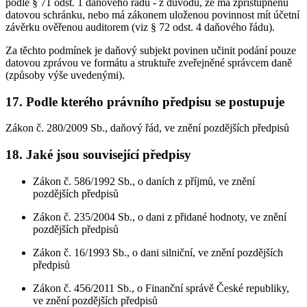
podle § 71 odst. 1 daňového řádu - z důvodu, že má zpřístupněnu
datovou schránku, nebo má zákonem uloženou povinnost mít účetní
závěrku ověřenou auditorem (viz § 72 odst. 4 daňového řádu).
Za těchto podmínek je daňový subjekt povinen učinit podání pouze
datovou zprávou ve formátu a struktuře zveřejněné správcem daně
(způsoby výše uvedenými).
17. Podle kterého právního předpisu se postupuje
Zákon č. 280/2009 Sb., daňový řád, ve znění pozdějších předpisů
18. Jaké jsou související předpisy
Zákon č. 586/1992 Sb., o daních z příjmů, ve znění
pozdějších předpisů
Zákon č. 235/2004 Sb., o dani z přidané hodnoty, ve znění
pozdějších předpisů
Zákon č. 16/1993 Sb., o dani silniční, ve znění pozdějších
předpisů
Zákon č. 456/2011 Sb., o Finanční správě České republiky,
ve znění pozdějších předpisů