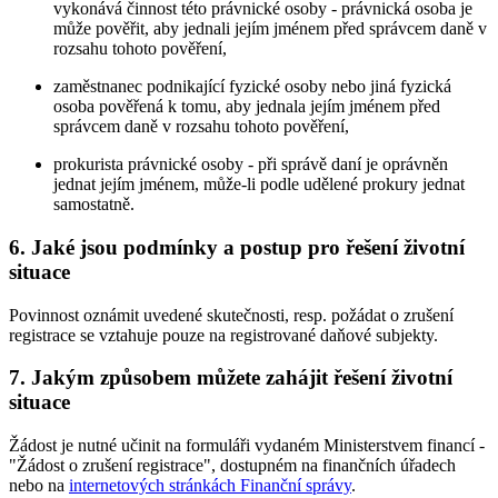
vykonává činnost této právnické osoby - právnická osoba je
může pověřit, aby jednali jejím jménem před správcem daně v
rozsahu tohoto pověření,
zaměstnanec podnikající fyzické osoby nebo jiná fyzická
osoba pověřená k tomu, aby jednala jejím jménem před
správcem daně v rozsahu tohoto pověření,
prokurista právnické osoby - při správě daní je oprávněn
jednat jejím jménem, může-li podle udělené prokury jednat
samostatně.
6. Jaké jsou podmínky a postup pro řešení životní
situace
Povinnost oznámit uvedené skutečnosti, resp. požádat o zrušení
registrace se vztahuje pouze na registrované daňové subjekty.
7. Jakým způsobem můžete zahájit řešení životní
situace
Žádost je nutné učinit na formuláři vydaném Ministerstvem financí -
"Žádost o zrušení registrace", dostupném na finančních úřadech
nebo na
internetových stránkách Finanční správy
.