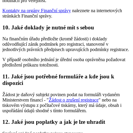
hodinách pro veřejnost.
Kontakty na orgány Finanční správy
naleznete na internetových
stránkách Finanční správy.
10. Jaké doklady je nutné mít s sebou
Na finančním úřadu předložte (kromě žádosti) i doklady
odůvodňující zánik podmínek pro registraci, stanovené v
jednotlivých právních předpisech upravujících podmínky registrace.
V případě osobního jednání je úřední osoba oprávněna požadovat
předložení průkazu totožnosti.
11. Jaké jsou potřebné formuláře a kde jsou k
dispozici
Žádost je daňový subjekt povinen podat na formuláři vydaném
Ministerstvem financí - "
Žádost o zrušení registrace
" nebo na
tiskovém výstupu z počítačové tiskárny, který má údaje, obsah i
uspořádání údajů shodné s tímto formulářem.
12. Jaké jsou poplatky a jak je lze uhradit