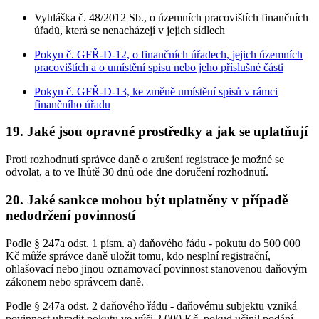
Vyhláška č. 48/2012 Sb., o územních pracovištích finančních
úřadů, která se nenacházejí v jejich sídlech
Pokyn č. GFŘ-D-12, o finančních úřadech, jejich územních
pracovištích a o umístění spisu nebo jeho příslušné části
Pokyn č. GFŘ-D-13, ke změně umístění spisů v rámci
finančního úřadu
19. Jaké jsou opravné prostředky a jak se uplatňují
Proti rozhodnutí správce daně o zrušení registrace je možné se
odvolat, a to ve lhůtě 30 dnů ode dne doručení rozhodnutí.
20. Jaké sankce mohou být uplatněny v případě
nedodržení povinností
Podle § 247a odst. 1 písm. a) daňového řádu - pokutu do 500 000
Kč může správce daně uložit tomu, kdo nesplní registrační,
ohlašovací nebo jinou oznamovací povinnost stanovenou daňovým
zákonem nebo správcem daně.
Podle § 247a odst. 2 daňového řádu - daňovému subjektu vzniká
povinnost uhradit pokutu ve výši 2 000 Kč, pokud učinil podání