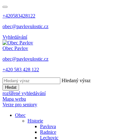
+420583428122
obec@pavlovulostic.cz
Vyhledávání
Obec
Pavlov
obec@pavlovulostic.cz
+420 583 428 122
Hledaný výraz
Hledat
rozšířené vyhledávání
Mapa webu
Verze pro seniory
Obec
Historie
Pavlova
Radnice
Lechovic