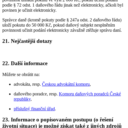
podle § 72 odst. 1 daňového řádu jinak než elektronicky, ačkoli byl
povinen je učinit elektronicky.
Správce daně (kromě pokuty podle § 247a odst. 2 daňového řádu)
uloží pokutu do 50 000 Kč, pokud daňový subjekt nesplněním
povinnosti učinit podání elektronicky závažně ztěžuje správu daní.
21. Nejčastější dotazy
22. Další informace
Můžete se obrátit na:
advokáta, resp.
Českou advokátní komoru
,
daňového poradce, resp.
Komoru daňových poradců České
republiky
,
příslušný finanční úřad
.
23. Informace o popisovaném postupu (o řešení
životní situace) je možné získat také z jiných zdrojů