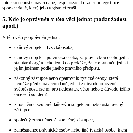
tuto skutečnost správci daně, resp. požádat o zrušení registrace
správce daně, který jeho registraci zruší.
5. Kdo je oprávněn v této věci jednat (podat žádost
apod.)
V této věci je oprávněn jednat:
daňový subjekt - fyzická osoba,
daňový subjekt - právnická osoba; za právnickou osobu jedná
statutární orgán nebo ten, kdo prokáže, že je oprávněn jednat
jejím jménem podle jiného právního předpisu,
zákonný zástupce nebo opatrovník fyzické osoby, která
nemůže před správcem daně jednat z důvodu omezené
svéprávnosti (zejm. pro nedostatek věku nebo z důvodu jejího
omezení soudem),
zmocněnec zvolený daňovým subjektem nebo ustanovený
zástupce,
společný zmocněnec či společný zástupce,
zaměstnanec právnické osoby nebo jiná fyzická osoba, která