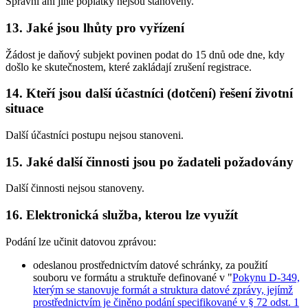
Správní ani jiné poplatky nejsou stanoveny.
13. Jaké jsou lhůty pro vyřízení
Žádost je daňový subjekt povinen podat do 15 dnů ode dne, kdy
došlo ke skutečnostem, které zakládají zrušení registrace.
14. Kteří jsou další účastníci (dotčení) řešení životní
situace
Další účastníci postupu nejsou stanoveni.
15. Jaké další činnosti jsou po žadateli požadovány
Další činnosti nejsou stanoveny.
16. Elektronická služba, kterou lze využít
Podání lze učinit datovou zprávou:
odeslanou prostřednictvím datové schránky, za použití
souboru ve formátu a struktuře definované v "
Pokynu D-349,
kterým se stanovuje formát a struktura datové zprávy, jejímž
prostřednictvím je činěno podání specifikované v § 72 odst. 1