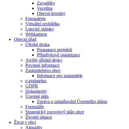
Zavadilky
Vacetína
Obecní kroniky
Fotogalerie
Virtuální prohlídka
Letecké snímky
Webkamera
Obecní úřad
Úřední deska
Propagace projektů
Příspěvkové organizace
Archív úřední desky
Povinné informace
Zastupitelstvo obce
Informace pro zastupitele
e-podatelna
GDPR
Dokumenty
Územní plán
Zpráva o uplatňování Územního plánu
Formuláře
Strategický rozvojový plán obce
Životní situace
Život v obci
Aktuality