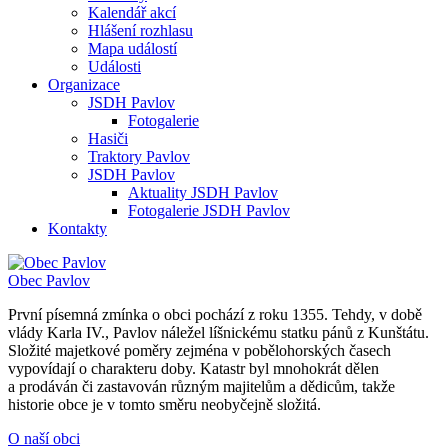
Kalendář akcí
Hlášení rozhlasu
Mapa událostí
Události
Organizace
JSDH Pavlov
Fotogalerie
Hasiči
Traktory Pavlov
JSDH Pavlov
Aktuality JSDH Pavlov
Fotogalerie JSDH Pavlov
Kontakty
Obec
Pavlov
První písemná zmínka o obci pochází z roku 1355. Tehdy, v době
vlády Karla IV., Pavlov náležel líšnickému statku pánů z Kunštátu.
Složité majetkové poměry zejména v pobělohorských časech
vypovídají o charakteru doby. Katastr byl mnohokrát dělen
a prodáván či zastavován různým majitelům a dědicům, takže
historie obce je v tomto směru neobyčejně složitá.
O naší obci