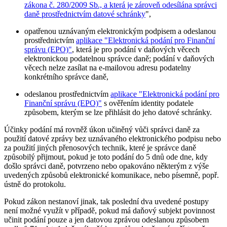
zákona č. 280/2009 Sb., a která je zároveň odesílána správci
daně prostřednictvím datové schránky
",
opatřenou uznávaným elektronickým podpisem a odeslanou
prostřednictvím
aplikace "Elektronická podání pro Finanční
správu (EPO)"
, která je pro podání v daňových věcech
elektronickou podatelnou správce daně; podání v daňových
věcech nelze zasílat na e-mailovou adresu podatelny
konkrétního správce daně,
odeslanou prostřednictvím
aplikace "Elektronická podání pro
Finanční správu (EPO)"
s ověřením identity podatele
způsobem, kterým se lze přihlásit do jeho datové schránky.
Účinky podání má rovněž úkon učiněný vůči správci daně za
použití datové zprávy bez uznávaného elektronického podpisu nebo
za použití jiných přenosových technik, které je správce daně
způsobilý přijmout, pokud je toto podání do 5 dnů ode dne, kdy
došlo správci daně, potvrzeno nebo opakováno některým z výše
uvedených způsobů elektronické komunikace, nebo písemně, popř.
ústně do protokolu.
Pokud zákon nestanoví jinak, tak poslední dva uvedené postupy
není možné využít v případě, pokud má daňový subjekt povinnost
učinit podání pouze a jen datovou zprávou odeslanou způsobem