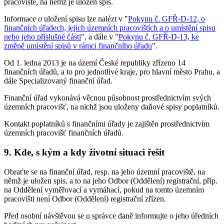
pracoviště, na němž je uložen spis.
Informace o uložení spisu lze nalézt v "
Pokynu č. GFŘ-D-12, o
finančních úřadech, jejich územních pracovištích a o umístění spisu
nebo jeho příslušné části
", a dále v "
Pokynu č. GFŘ-D-13, ke
změně umístění spisů v rámci finančního úřadu
".
Od 1. ledna 2013 je na území České republiky zřízeno 14
finančních úřadů, a to pro jednotlivé kraje, pro hlavní město Prahu, a
dále Specializovaný finanční úřad.
Finanční úřad vykonává věcnou působnost prostřednictvím svých
územních pracovišť, na nichž jsou uloženy daňové spisy poplatníků.
Kontakt poplatníků s finančními úřady je zajištěn prostřednictvím
územních pracovišť finančních úřadů.
9. Kde, s kým a kdy životní situaci řešit
Obraťte se na finanční úřad, resp. na jeho územní pracoviště, na
němž je uložen spis, a to na jeho Odbor (Oddělení) registrační, příp.
na Oddělení vyměřovací a vymáhací, pokud na tomto územním
pracovišti není Odbor (Oddělení) registrační zřízen.
Před osobní návštěvou se u správce daně informujte o jeho úředních