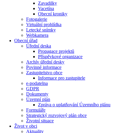
Zavadilky
Vacetína
Obecní kroniky
Fotogalerie
Virtuální prohlídka
Letecké snímky
Webkamera
Obecní úřad
Úřední deska
Propagace projektů
Příspěvkové organizace
Archív úřední desky
Povinné informace
Zastupitelstvo obce
Informace pro zastupitele
e-podatelna
GDPR
Dokumenty
Územní plán
Zpráva o uplatňování Územního plánu
Formuláře
Strategický rozvojový plán obce
Životní situace
Život v obci
Aktuality