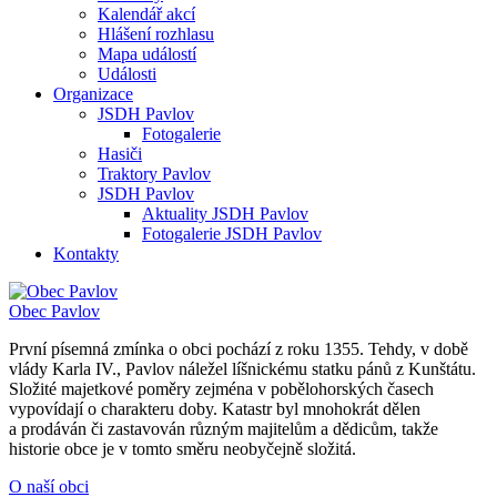
Kalendář akcí
Hlášení rozhlasu
Mapa událostí
Události
Organizace
JSDH Pavlov
Fotogalerie
Hasiči
Traktory Pavlov
JSDH Pavlov
Aktuality JSDH Pavlov
Fotogalerie JSDH Pavlov
Kontakty
Obec
Pavlov
První písemná zmínka o obci pochází z roku 1355. Tehdy, v době
vlády Karla IV., Pavlov náležel líšnickému statku pánů z Kunštátu.
Složité majetkové poměry zejména v pobělohorských časech
vypovídají o charakteru doby. Katastr byl mnohokrát dělen
a prodáván či zastavován různým majitelům a dědicům, takže
historie obce je v tomto směru neobyčejně složitá.
O naší obci