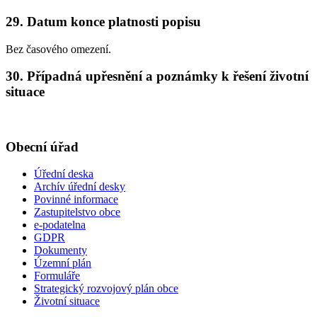
29. Datum konce platnosti popisu
Bez časového omezení.
30. Případná upřesnění a poznámky k řešení životní
situace
Obecní úřad
Úřední deska
Archív úřední desky
Povinné informace
Zastupitelstvo obce
e-podatelna
GDPR
Dokumenty
Územní plán
Formuláře
Strategický rozvojový plán obce
Životní situace