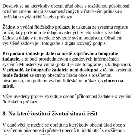
Dostavit se na kterýkoliv obecní úřad obce s rozšířenou působností,
oznámit změnu údajů zaznamenávaných v řidičském průkazu a
požádat o vydání řidičského průkazu
Žádost o vydání řidičského průkazu je tisknuta ze systému registru
řidičů, kdy po kontrole údajů uvedených v této žádosti, žadatel
žádost a údaje v ní uvedené stvrzuje svým podpisem. Obsahem
vytištěné žádosti je i fotografie a digitalizovaný podpis.
Při podání žádosti je dále na místě zajišťována fotografie
žadatele
, a to buď prostřednictvím agendových informačních
systémů Ministerstva vnitra (pokud je zde fotografie již k dispozici).
V případě, že fotografie žadatele není dostupná
z těchto systémů,
bude žadatel
ze strany obecního úřadu obce s rozšířenou
působností, pro potřeby vydání řidičského průkazu,
vyfocen
na
místě.
Výše uvedený proces vyžaduje osobní přítomnost žadatele o vydání
řidičského průkazu.
8. Na které instituci životní situaci řešit
V dané věci je možné se obrátit na kterýkoliv obecní úřad obce s
rozšířenou působností (přehled obecních úřadů obcí s rozšířenou