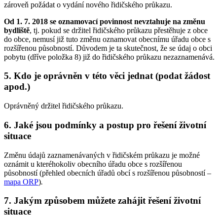
zároveň požádat o vydání nového řidičského průkazu.
Od 1. 7. 2018 se oznamovací povinnost nevztahuje na změnu
bydliště
, tj. pokud se držitel řidičského průkazu přestěhuje z obce
do obce, nemusí již tuto změnu oznamovat obecnímu úřadu obce s
rozšířenou působností. Důvodem je ta skutečnost, že se údaj o obci
pobytu (dříve položka 8) již do řidičského průkazu nezaznamenává.
5. Kdo je oprávněn v této věci jednat (podat žádost
apod.)
Oprávněný držitel řidičského průkazu.
6. Jaké jsou podmínky a postup pro řešení životní
situace
Změnu údajů zaznamenávaných v řidičském průkazu je možné
oznámit u kteréhokoliv obecního úřadu obce s rozšířenou
působností (přehled obecních úřadů obcí s rozšířenou působností –
mapa ORP
)
.
7. Jakým způsobem můžete zahájit řešení životní
situace