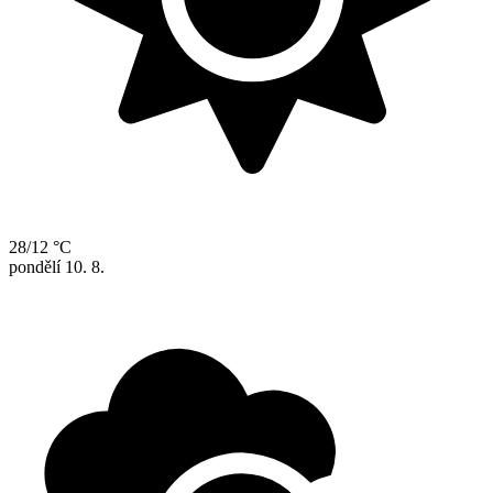
28/12 °C
pondělí
10. 8.