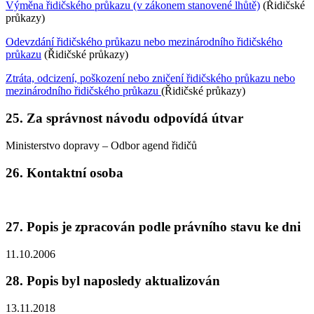
Výměna řidičského průkazu (v zákonem stanovené lhůtě)
(Řidičské
průkazy)
Odevzdání řidičského průkazu nebo mezinárodního řidičského
průkazu
(Řidičské průkazy)
Ztráta, odcizení, poškození nebo zničení řidičského průkazu nebo
mezinárodního řidičského průkazu
(Řidičské průkazy)
25. Za správnost návodu odpovídá útvar
Ministerstvo dopravy – Odbor agend řidičů
26. Kontaktní osoba
27. Popis je zpracován podle právního stavu ke dni
11.10.2006
28. Popis byl naposledy aktualizován
13.11.2018