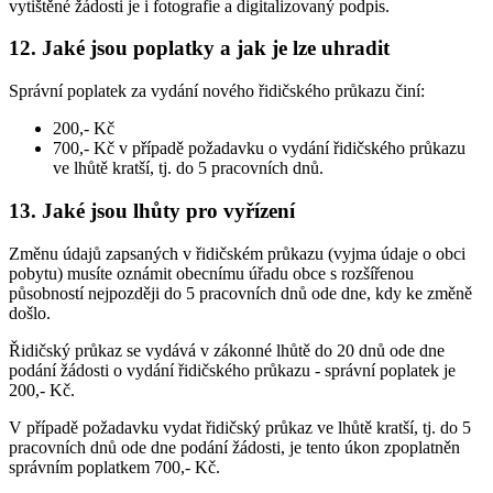
vytištěné žádosti je i fotografie a digitalizovaný podpis.
12. Jaké jsou poplatky a jak je lze uhradit
Správní poplatek za vydání nového řidičského průkazu činí:
200,- Kč
700,- Kč v případě požadavku o vydání řidičského průkazu
ve lhůtě kratší, tj. do 5 pracovních dnů.
13. Jaké jsou lhůty pro vyřízení
Změnu údajů zapsaných v řidičském průkazu (vyjma údaje o obci
pobytu) musíte oznámit obecnímu úřadu obce s rozšířenou
působností nejpozději do 5 pracovních dnů ode dne, kdy ke změně
došlo.
Řidičský průkaz se vydává v zákonné lhůtě do 20 dnů ode dne
podání žádosti o vydání řidičského průkazu - správní poplatek je
200,- Kč.
V případě požadavku vydat řidičský průkaz ve lhůtě kratší, tj. do 5
pracovních dnů ode dne podání žádosti, je tento úkon zpoplatněn
správním poplatkem 700,- Kč.