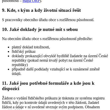
působností –
mapa ORP
)
.
9. Kde, s kým a kdy životní situaci řešit
S pracovníky obecního úřadu obce s rozšířenou působností.
10. Jaké doklady je nutné mít s sebou
Na obecním úřadu obce s rozšířenou působností předložte:
platný doklad totožnosti,
řidičský průkaz
doklady prokazující obvyklé bydliště žadatele na území České
republiky (pokud nemá trvalý pobyt na území České
republiky)
případně další podklady vztahující se k oznámené změně
údajů.
11. Jaké jsou potřebné formuláře a kde jsou k
dispozici
Žádost o vydání řidičského průkazu je tisknuta ze systému registru
řidičů, kdy po kontrole údajů uvedených v této žádosti, žadatel
žádost a údaje v ní uvedené stvrzuje svým podpisem. Obsahem