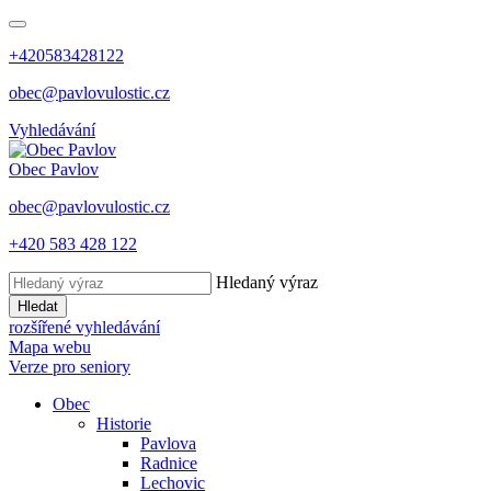
+420583428122
obec@pavlovulostic.cz
Vyhledávání
Obec
Pavlov
obec@pavlovulostic.cz
+420 583 428 122
Hledaný výraz
Hledat
rozšířené vyhledávání
Mapa webu
Verze pro seniory
Obec
Historie
Pavlova
Radnice
Lechovic