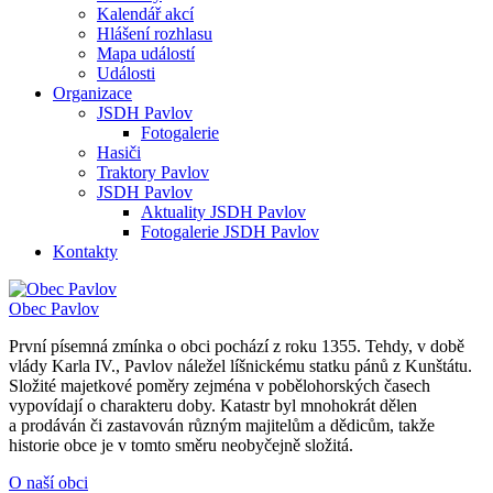
Kalendář akcí
Hlášení rozhlasu
Mapa událostí
Události
Organizace
JSDH Pavlov
Fotogalerie
Hasiči
Traktory Pavlov
JSDH Pavlov
Aktuality JSDH Pavlov
Fotogalerie JSDH Pavlov
Kontakty
Obec
Pavlov
První písemná zmínka o obci pochází z roku 1355. Tehdy, v době
vlády Karla IV., Pavlov náležel líšnickému statku pánů z Kunštátu.
Složité majetkové poměry zejména v pobělohorských časech
vypovídají o charakteru doby. Katastr byl mnohokrát dělen
a prodáván či zastavován různým majitelům a dědicům, takže
historie obce je v tomto směru neobyčejně složitá.
O naší obci