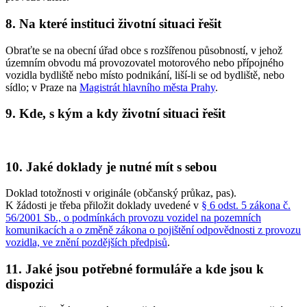
8. Na které instituci životní situaci řešit
Obraťte se na obecní úřad obce s rozšířenou působností, v jehož
územním obvodu má provozovatel motorového nebo přípojného
vozidla bydliště nebo místo podnikání, liší-li se od bydliště, nebo
sídlo; v Praze na
Magistrát hlavního města Prahy
.
9. Kde, s kým a kdy životní situaci řešit
10. Jaké doklady je nutné mít s sebou
Doklad totožnosti v originále (občanský průkaz, pas).
K žádosti je třeba přiložit doklady uvedené v
§ 6 odst. 5 zákona č.
56/2001 Sb., o podmínkách provozu vozidel na pozemních
komunikacích a o změně zákona o pojištění odpovědnosti z provozu
vozidla, ve znění pozdějších předpisů
.
11. Jaké jsou potřebné formuláře a kde jsou k
dispozici