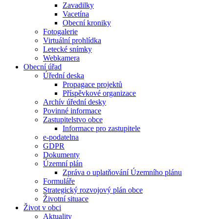
Zavadilky
Vacetína
Obecní kroniky
Fotogalerie
Virtuální prohlídka
Letecké snímky
Webkamera
Obecní úřad
Úřední deska
Propagace projektů
Příspěvkové organizace
Archív úřední desky
Povinné informace
Zastupitelstvo obce
Informace pro zastupitele
e-podatelna
GDPR
Dokumenty
Územní plán
Zpráva o uplatňování Územního plánu
Formuláře
Strategický rozvojový plán obce
Životní situace
Život v obci
Aktuality