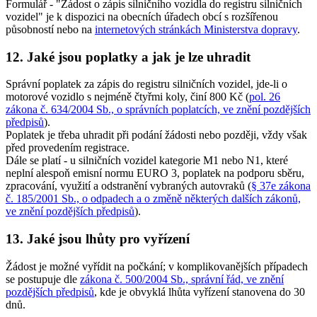
Formulář - "Žádost o zápis silničního vozidla do registru silničních
vozidel" je k dispozici na obecních úřadech obcí s rozšířenou
působností nebo na
internetových stránkách Ministerstva dopravy
.
12. Jaké jsou poplatky a jak je lze uhradit
Správní poplatek za zápis do registru silničních vozidel, jde-li o
motorové vozidlo s nejméně čtyřmi koly, činí 800 Kč (
pol. 26
zákona č. 634/2004 Sb., o správních poplatcích, ve znění pozdějších
předpisů
).
Poplatek je třeba uhradit při podání žádosti nebo později, vždy však
před provedením registrace.
Dále se platí - u silničních vozidel kategorie M1 nebo N1, které
neplní alespoň emisní normu EURO 3, poplatek na podporu sběru,
zpracování, využití a odstranění vybraných autovraků (
§ 37e zákona
č. 185/2001 Sb., o odpadech a o změně některých dalších zákonů,
ve znění pozdějších předpisů
).
13. Jaké jsou lhůty pro vyřízení
Žádost je možné vyřídit na počkání; v komplikovanějších případech
se postupuje dle
zákona č. 500/2004 Sb., správní řád, ve znění
pozdějších předpisů
, kde je obvyklá lhůta vyřízení stanovena do 30
dnů.