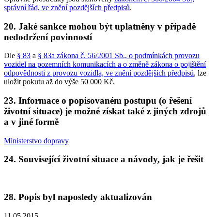
správní řád, ve znění pozdějších předpisů
.
20. Jaké sankce mohou být uplatněny v případě
nedodržení povinností
Dle
§ 83
a
§ 83a zákona č. 56/2001 Sb., o podmínkách provozu
vozidel na pozemních komunikacích a o změně zákona o pojištění
odpovědnosti z provozu vozidla, ve znění pozdějších předpisů
, lze
uložit pokutu až do výše 50 000 Kč.
23. Informace o popisovaném postupu (o řešení
životní situace) je možné získat také z jiných zdrojů
a v jiné formě
Ministerstvo dopravy
24. Související životní situace a návody, jak je řešit
28. Popis byl naposledy aktualizován
11.05.2015