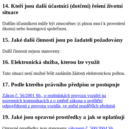
14. Kteří jsou další účastníci (dotčení) řešení životní
situace
Dalším účastníkem může být zmocněnec (s plnou mocí k provedení
úkonu) nebo leasingová společnost.
15. Jaké další činnosti jsou po žadateli požadovány
Další činnosti nejsou stanoveny.
16. Elektronická služba, kterou lze využít
Tuto situaci není možné řešit zasláním žádosti elektronickou poštou.
17. Podle kterého právního předpisu se postupuje
Zákon č. 56/2001 Sb., o podmínkách provozu vozidel na
pozemních komunikacích a o změně zákona o pojištění
odpovědnosti z provozu vozidla, ve znění pozdějších předpisů
19. Jaké jsou opravné prostředky a jak se uplatňují
Opravné prostředky jsou stanoveny
zákonem č. 500/2004 Sb.,