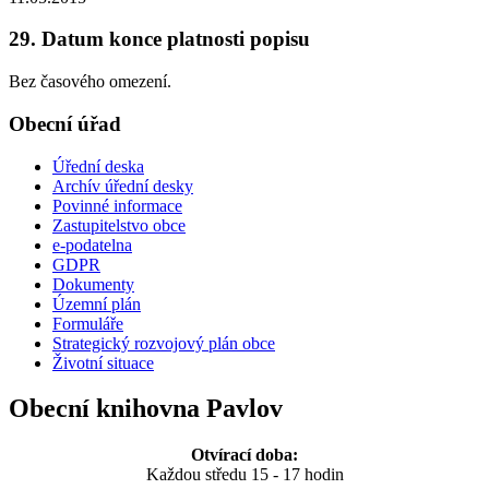
29. Datum konce platnosti popisu
Bez časového omezení.
Obecní úřad
Úřední deska
Archív úřední desky
Povinné informace
Zastupitelstvo obce
e-podatelna
GDPR
Dokumenty
Územní plán
Formuláře
Strategický rozvojový plán obce
Životní situace
Obecní knihovna Pavlov
Otvírací doba:
Každou středu 15 - 17 hodin