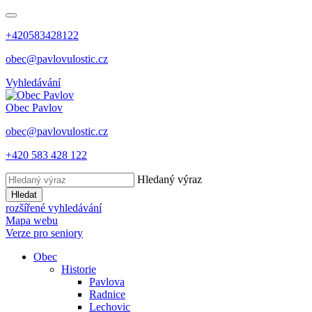
+420583428122
obec@pavlovulostic.cz
Vyhledávání
Obec
Pavlov
obec@pavlovulostic.cz
+420 583 428 122
Hledaný výraz
Hledat
rozšířené vyhledávání
Mapa webu
Verze pro seniory
Obec
Historie
Pavlova
Radnice
Lechovic