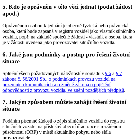
5. Kdo je oprávněn v této věci jednat (podat žádost
apod.)
Oprávněnou osobou k jednání je obecně fyzická nebo právnická
osoba, která bude zapsaná v registru vozidel jako vlastník silničního
vozidla, popř. na základě společné žádosti - vlastník a osoba, která
je v žádosti uvedena jako provozovatel silničního vozidla.
6. Jaké jsou podmínky a postup pro řešení životní
situace
Splnění všech požadovaných náležitostí v souladu s
§ 6
a
§ 7
zákona č. 56/2001 Sb., o podmínkách provozu vozidel na
pozemních komunikacích a o změně zákona o pojištění
odpovědnosti z provozu vozidla, ve znění pozdějších předpisů
.
7. Jakým způsobem můžete zahájit řešení životní
situace
Podáním písemné žádosti o zápis silničního vozidla do registru
silničních vozidel na příslušný obecní úřad obce s rozšířenou
působností (ORP) v místě aktuálního pobytu nebo sídla
provozovatele.