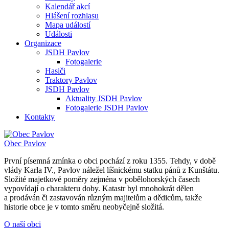
Kalendář akcí
Hlášení rozhlasu
Mapa událostí
Události
Organizace
JSDH Pavlov
Fotogalerie
Hasiči
Traktory Pavlov
JSDH Pavlov
Aktuality JSDH Pavlov
Fotogalerie JSDH Pavlov
Kontakty
Obec
Pavlov
První písemná zmínka o obci pochází z roku 1355. Tehdy, v době
vlády Karla IV., Pavlov náležel líšnickému statku pánů z Kunštátu.
Složité majetkové poměry zejména v pobělohorských časech
vypovídají o charakteru doby. Katastr byl mnohokrát dělen
a prodáván či zastavován různým majitelům a dědicům, takže
historie obce je v tomto směru neobyčejně složitá.
O naší obci