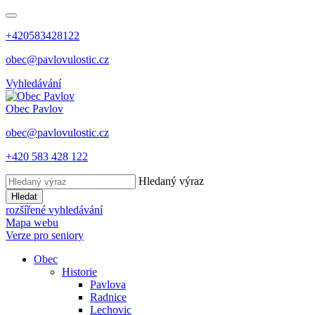
+420583428122
obec@pavlovulostic.cz
Vyhledávání
Obec
Pavlov
obec@pavlovulostic.cz
+420 583 428 122
Hledaný výraz
Hledat
rozšířené vyhledávání
Mapa webu
Verze pro seniory
Obec
Historie
Pavlova
Radnice
Lechovic