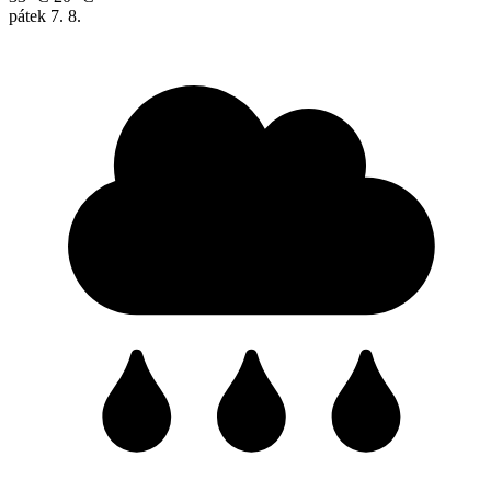
pátek
7. 8.