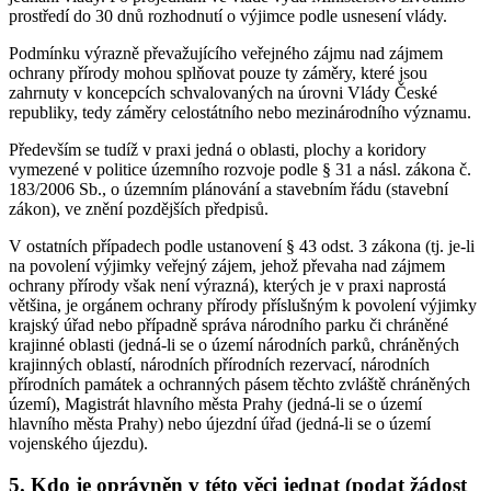
prostředí do 30 dnů rozhodnutí o výjimce podle usnesení vlády.
Podmínku výrazně převažujícího veřejného zájmu nad zájmem
ochrany přírody mohou splňovat pouze ty záměry, které jsou
zahrnuty v koncepcích schvalovaných na úrovni Vlády České
republiky, tedy záměry celostátního nebo mezinárodního významu.
Především se tudíž v praxi jedná o oblasti, plochy a koridory
vymezené v politice územního rozvoje podle § 31 a násl. zákona č.
183/2006 Sb., o územním plánování a stavebním řádu (stavební
zákon), ve znění pozdějších předpisů.
V ostatních případech podle ustanovení § 43 odst. 3 zákona (tj. je-li
na povolení výjimky veřejný zájem, jehož převaha nad zájmem
ochrany přírody však není výrazná), kterých je v praxi naprostá
většina, je orgánem ochrany přírody příslušným k povolení výjimky
krajský úřad nebo případně správa národního parku či chráněné
krajinné oblasti (jedná-li se o území národních parků, chráněných
krajinných oblastí, národních přírodních rezervací, národních
přírodních památek a ochranných pásem těchto zvláště chráněných
území), Magistrát hlavního města Prahy (jedná-li se o území
hlavního města Prahy) nebo újezdní úřad (jedná-li se o území
vojenského újezdu).
5. Kdo je oprávněn v této věci jednat (podat žádost