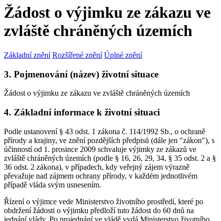
Žádost o výjimku ze zákazu ve
zvláště chráněných územích
Základní znění
Rozšířené znění
Úplné znění
3. Pojmenování (název) životní situace
Žádost o výjimku ze zákazu ve zvláště chráněných územích
4. Základní informace k životní situaci
Podle ustanovení § 43 odst. 1 zákona č. 114/1992 Sb., o ochraně
přírody a krajiny, ve znění pozdějších předpisů (dále jen "zákon"), s
účinností od 1. prosince 2009 schvaluje výjimky ze zákazů ve
zvláště chráněných územích (podle § 16, 26, 29, 34, § 35 odst. 2 a §
36 odst. 2 zákona), v případech, kdy veřejný zájem výrazně
převažuje nad zájmem ochrany přírody, v každém jednotlivém
případě vláda svým usnesením.
Řízení o výjimce vede Ministerstvo životního prostředí, které po
obdržení žádosti o výjimku předloží tuto žádost do 60 dnů na
jednání vlády. Po projednání ve vládě vydá Ministerstvo životního