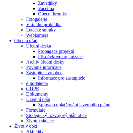
Zavadilky
Vacetína
Obecní kroniky
Fotogalerie
Virtuální prohlídka
Letecké snímky
Webkamera
Obecní úřad
Úřední deska
Propagace projektů
Příspěvkové organizace
Archív úřední desky
Povinné informace
Zastupitelstvo obce
Informace pro zastupitele
e-podatelna
GDPR
Dokumenty
Územní plán
Zpráva o uplatňování Územního plánu
Formuláře
Strategický rozvojový plán obce
Životní situace
Život v obci
Aktuality