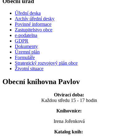
Obecní úřad
Úřední deska
Archív úřední desky
Povinné informace
Zastupitelstvo obce
e-podatelna
GDPR
Dokumenty
Územní plán
Formuláře
Strategický rozvojový plán obce
Životní situace
Obecní knihovna Pavlov
Otvírací doba:
Každou středu 15 - 17 hodin
Knihovnice:
Irena Jořenková
Katalog knih: