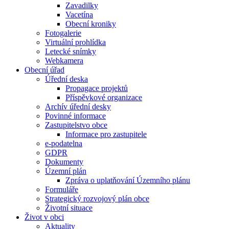
Zavadilky
Vacetína
Obecní kroniky
Fotogalerie
Virtuální prohlídka
Letecké snímky
Webkamera
Obecní úřad
Úřední deska
Propagace projektů
Příspěvkové organizace
Archív úřední desky
Povinné informace
Zastupitelstvo obce
Informace pro zastupitele
e-podatelna
GDPR
Dokumenty
Územní plán
Zpráva o uplatňování Územního plánu
Formuláře
Strategický rozvojový plán obce
Životní situace
Život v obci
Aktuality