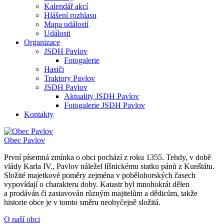
Kalendář akcí
Hlášení rozhlasu
Mapa událostí
Události
Organizace
JSDH Pavlov
Fotogalerie
Hasiči
Traktory Pavlov
JSDH Pavlov
Aktuality JSDH Pavlov
Fotogalerie JSDH Pavlov
Kontakty
Obec
Pavlov
První písemná zmínka o obci pochází z roku 1355. Tehdy, v době
vlády Karla IV., Pavlov náležel líšnickému statku pánů z Kunštátu.
Složité majetkové poměry zejména v pobělohorských časech
vypovídají o charakteru doby. Katastr byl mnohokrát dělen
a prodáván či zastavován různým majitelům a dědicům, takže
historie obce je v tomto směru neobyčejně složitá.
O naší obci