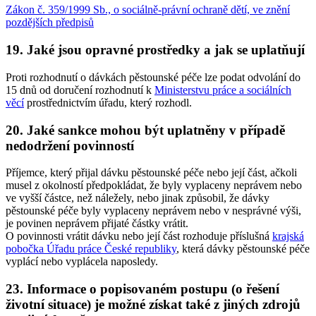
Zákon č. 359/1999 Sb., o sociálně-právní ochraně dětí, ve znění
pozdějších předpisů
19. Jaké jsou opravné prostředky a jak se uplatňují
Proti rozhodnutí o dávkách pěstounské péče lze podat odvolání do
15 dnů od doručení rozhodnutí k
Ministerstvu práce a sociálních
věcí
prostřednictvím úřadu, který rozhodl.
20. Jaké sankce mohou být uplatněny v případě
nedodržení povinností
Příjemce, který přijal dávku pěstounské péče nebo její část, ačkoli
musel z okolností předpokládat, že byly vyplaceny neprávem nebo
ve vyšší částce, než náležely, nebo jinak způsobil, že dávky
pěstounské péče byly vyplaceny neprávem nebo v nesprávné výši,
je povinen neprávem přijaté částky vrátit.
O povinnosti vrátit dávku nebo její část rozhoduje příslušná
krajská
pobočka Úřadu práce České republiky
, která dávky pěstounské péče
vyplácí nebo vyplácela naposledy.
23. Informace o popisovaném postupu (o řešení
životní situace) je možné získat také z jiných zdrojů