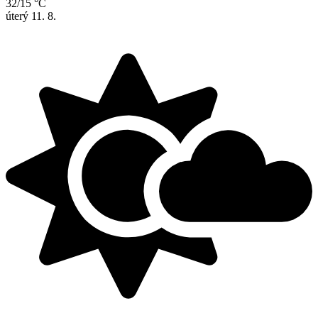
32/15 °C
úterý
11. 8.