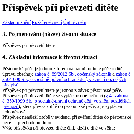
Příspěvek při převzetí dítěte
Základní znění
Rozšířené znění
Úplné znění
3. Pojmenování (název) životní situace
Příspěvek při převzetí dítěte
4. Základní informace k životní situaci
Pěstounská péče je jednou z forem náhradní rodinné péče o dítě;
úpravu obsahuje
zákon č. 89/2012 Sb., občanský zákoník
a
zákon č.
359/1999 Sb., o sociálně-právní ochraně dětí, ve znění pozdějších
předpisů
.
Příspěvek při převzetí dítěte je jednou z dávek pěstounské péče.
Příspěvek při převzetí dítěte se vyplácí osobě pečující (
§ 4a zákona
č. 359/1999 Sb., o sociálně-právní ochraně dětí, ve znění pozdějších
předpisů
), která převzala dítě do pěstounské péče, a je vyplácen
jednorázově.
Příspěvek nenáleží osobě v evidenci při svěření dítěte do pěstounské
péče na přechodnou dobu.
Výše příspěvku při převzetí dítěte činí, jde-li o dítě ve věku: