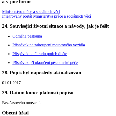
a v jiné formě
Ministerstvo práce a sociálních věcí
Integrovaný portál Ministerstva práce a sociálních věcí
24. Související životní situace a návody, jak je řešit
Odměna pěstouna
Příspěvek na zakoupení motorového vozidla
Příspěvek na úhradu potřeb dítěte
Příspěvek při ukončení pěstounské péče
28. Popis byl naposledy aktualizován
01.01.2017
29. Datum konce platnosti popisu
Bez časového omezení.
Obecní úřad