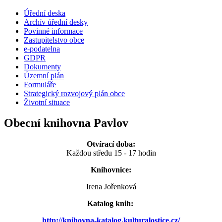
Úřední deska
Archív úřední desky
Povinné informace
Zastupitelstvo obce
e-podatelna
GDPR
Dokumenty
Územní plán
Formuláře
Strategický rozvojový plán obce
Životní situace
Obecní knihovna Pavlov
Otvírací doba:
Každou středu 15 - 17 hodin
Knihovnice:
Irena Jořenková
Katalog knih:
http://knihovna-katalog.kulturalostice.cz/