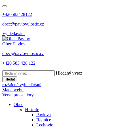
+420583428122
obec@pavlovulostic.cz
Vyhledávání
Obec
Pavlov
obec@pavlovulostic.cz
+420 583 428 122
Hledaný výraz
Hledat
rozšířené vyhledávání
Mapa webu
Verze pro seniory
Obec
Historie
Pavlova
Radnice
Lechovic