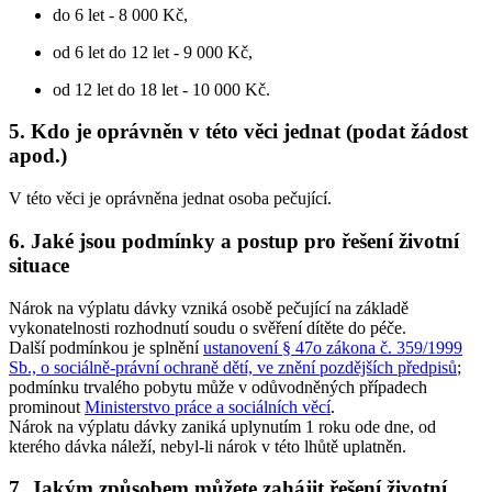
do 6 let - 8 000 Kč,
od 6 let do 12 let - 9 000 Kč,
od 12 let do 18 let - 10 000 Kč.
5. Kdo je oprávněn v této věci jednat (podat žádost
apod.)
V této věci je oprávněna jednat osoba pečující.
6. Jaké jsou podmínky a postup pro řešení životní
situace
Nárok na výplatu dávky vzniká osobě pečující na základě
vykonatelnosti rozhodnutí soudu o svěření dítěte do péče.
Další podmínkou je splnění
ustanovení § 47o zákona č. 359/1999
Sb., o sociálně-právní ochraně dětí, ve znění pozdějších předpisů
;
podmínku trvalého pobytu může v odůvodněných případech
prominout
Ministerstvo práce a sociálních věcí
.
Nárok na výplatu dávky zaniká uplynutím 1 roku ode dne, od
kterého dávka náleží, nebyl-li nárok v této lhůtě uplatněn.
7. Jakým způsobem můžete zahájit řešení životní