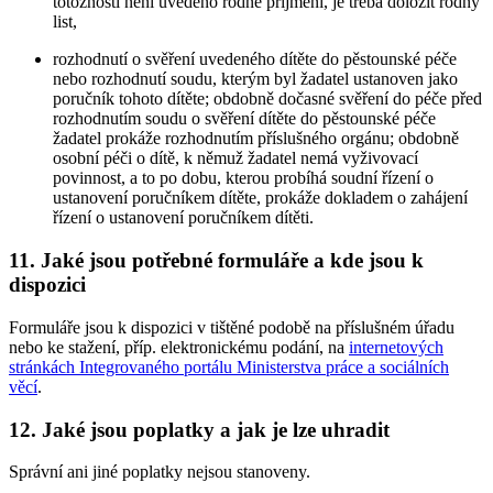
totožnosti není uvedeno rodné příjmení, je třeba doložit rodný
list,
rozhodnutí o svěření uvedeného dítěte do pěstounské péče
nebo rozhodnutí soudu, kterým byl žadatel ustanoven jako
poručník tohoto dítěte; obdobně dočasné svěření do péče před
rozhodnutím soudu o svěření dítěte do pěstounské péče
žadatel prokáže rozhodnutím příslušného orgánu; obdobně
osobní péči o dítě, k němuž žadatel nemá vyživovací
povinnost, a to po dobu, kterou probíhá soudní řízení o
ustanovení poručníkem dítěte, prokáže dokladem o zahájení
řízení o ustanovení poručníkem dítěti.
11. Jaké jsou potřebné formuláře a kde jsou k
dispozici
Formuláře jsou k dispozici v tištěné podobě na příslušném úřadu
nebo ke stažení, příp. elektronickému podání, na
internetových
stránkách Integrovaného portálu Ministerstva práce a sociálních
věcí
.
12. Jaké jsou poplatky a jak je lze uhradit
Správní ani jiné poplatky nejsou stanoveny.