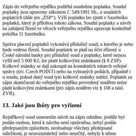
Zápis do veřejného rejstříku podléhá soudnímu poplatku. Soudní
poplatky jsou upraveny zákonem č. 549/1991 Sb., o soudních
poplatcích (dále jen „ZSP“). Výši poplatku lze zjistit v Sazebníku
poplatků, který je přílohou tohoto zákona. Soudní poplatky a návrh
na zahájení řízení ve věcech veřejného rejstříku upravuje konkrétně
položka 11 Sazebníku.
Správu placení poplatků vykonává příslušný soud, u kterého je nebo
bude vedeno řízení. Soudní poplatek se platí na účet zřízený u
České národní banky pro příslušný soud a poplatky, které nejsou
vyšší než 5 000 Kč, lze platit kolkovými známkami (§ 8 ZSP).
Kolkové známky se dají zakoupit na kontaktních místech veřejné
správy (tzv. Czech POINT) nebo na vybraných poštách, případně i
u soudu, pokud daný soud tyto kolkové známky nabízí. Poplatek za
zápis skutečnosti do veřejného rejstříku provedený notářem nelze
platit kolkovými známkami (pro zápis notářem viz § 108 a násl.
ZVR).
13. Jaké jsou lhůty pro vyřízení
Rejstříkový soud usnesením návrh na zápis odmítne, jestliže byl
podán osobou, která k návrhu není oprávněna, nebyl podán
předepsaným způsobem, neobsahuje všechny předepsané
náležitosti, je nesrozumitelný nebo neurčitý, nebyly k němu