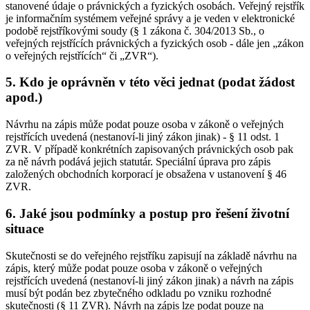
stanovené údaje o právnických a fyzických osobách. Veřejný rejstřík
je informačním systémem veřejné správy a je veden v elektronické
podobě rejstříkovými soudy (§ 1 zákona č. 304/2013 Sb., o
veřejných rejstřících právnických a fyzických osob - dále jen „zákon
o veřejných rejstřících“ či „ZVR“).
5. Kdo je oprávněn v této věci jednat (podat žádost
apod.)
Návrhu na zápis může podat pouze osoba v zákoně o veřejných
rejstřících uvedená (nestanoví-li jiný zákon jinak) - § 11 odst. 1
ZVR. V případě konkrétních zapisovaných právnických osob pak
za ně návrh podává jejich statutár. Speciální úprava pro zápis
založených obchodních korporací je obsažena v ustanovení § 46
ZVR.
6. Jaké jsou podmínky a postup pro řešení životní
situace
Skutečnosti se do veřejného rejstříku zapisují na základě návrhu na
zápis, který může podat pouze osoba v zákoně o veřejných
rejstřících uvedená (nestanoví-li jiný zákon jinak) a návrh na zápis
musí být podán bez zbytečného odkladu po vzniku rozhodné
skutečnosti (§ 11 ZVR). Návrh na zápis lze podat pouze na