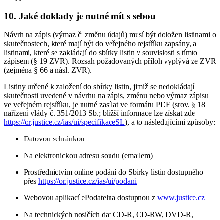
10. Jaké doklady je nutné mít s sebou
Návrh na zápis (výmaz či změnu údajů) musí být doložen listinami o
skutečnostech, které mají být do veřejného rejstříku zapsány, a
listinami, které se zakládají do sbírky listin v souvislosti s tímto
zápisem (§ 19 ZVR). Rozsah požadovaných příloh vyplývá ze ZVR
(zejména § 66 a násl. ZVR).
Listiny určené k založení do sbírky listin, jimiž se nedokládají
skutečnosti uvedené v návrhu na zápis, změnu nebo výmaz zápisu
ve veřejném rejstříku, je nutné zasílat ve formátu PDF (srov. § 18
nařízení vlády č. 351/2013 Sb.; bližší informace lze získat zde
https://or.justice.cz/ias/ui/specifikaceSL
), a to následujícími způsoby:
Datovou schránkou
Na elektronickou adresu soudu (emailem)
Prostřednictvím online podání do Sbírky listin dostupného
přes
https://or.justice.cz/ias/ui/podani
Webovou aplikací ePodatelna dostupnou z
www.justice.cz
Na technických nosičích dat CD-R, CD-RW, DVD-R,