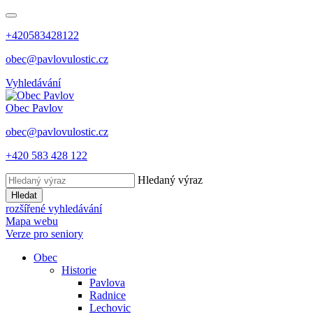
+420583428122
obec@pavlovulostic.cz
Vyhledávání
Obec
Pavlov
obec@pavlovulostic.cz
+420 583 428 122
Hledaný výraz
Hledat
rozšířené vyhledávání
Mapa webu
Verze pro seniory
Obec
Historie
Pavlova
Radnice
Lechovic