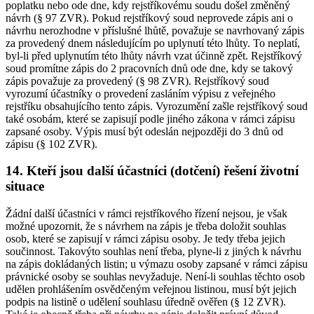
poplatku nebo ode dne, kdy rejstříkovému soudu došel změněný
návrh (§ 97 ZVR). Pokud rejstříkový soud neprovede zápis ani o
návrhu nerozhodne v příslušné lhůtě, považuje se navrhovaný zápis
za provedený dnem následujícím po uplynutí této lhůty. To neplatí,
byl-li před uplynutím této lhůty návrh vzat účinně zpět. Rejstříkový
soud promítne zápis do 2 pracovních dnů ode dne, kdy se takový
zápis považuje za provedený (§ 98 ZVR). Rejstříkový soud
vyrozumí účastníky o provedení zasláním výpisu z veřejného
rejstříku obsahujícího tento zápis. Vyrozumění zašle rejstříkový soud
také osobám, které se zapisují podle jiného zákona v rámci zápisu
zapsané osoby. Výpis musí být odeslán nejpozději do 3 dnů od
zápisu (§ 102 ZVR).
14. Kteří jsou další účastníci (dotčení) řešení životní
situace
Žádní další účastníci v rámci rejstříkového řízení nejsou, je však
možné upozornit, že s návrhem na zápis je třeba doložit souhlas
osob, které se zapisují v rámci zápisu osoby. Je tedy třeba jejich
součinnost. Takovýto souhlas není třeba, plyne-li z jiných k návrhu
na zápis dokládaných listin; u výmazu osoby zapsané v rámci zápisu
právnické osoby se souhlas nevyžaduje. Není-li souhlas těchto osob
udělen prohlášením osvědčeným veřejnou listinou, musí být jejich
podpis na listině o udělení souhlasu úředně ověřen (§ 12 ZVR).