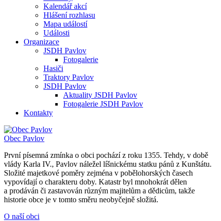
Kalendář akcí
Hlášení rozhlasu
Mapa událostí
Události
Organizace
JSDH Pavlov
Fotogalerie
Hasiči
Traktory Pavlov
JSDH Pavlov
Aktuality JSDH Pavlov
Fotogalerie JSDH Pavlov
Kontakty
Obec
Pavlov
První písemná zmínka o obci pochází z roku 1355. Tehdy, v době
vlády Karla IV., Pavlov náležel líšnickému statku pánů z Kunštátu.
Složité majetkové poměry zejména v pobělohorských časech
vypovídají o charakteru doby. Katastr byl mnohokrát dělen
a prodáván či zastavován různým majitelům a dědicům, takže
historie obce je v tomto směru neobyčejně složitá.
O naší obci