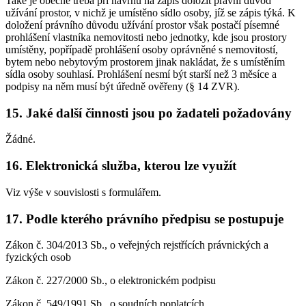
Také je obecně třeba při návrhu na zápis doložit právní důvod
užívání prostor, v nichž je umístěno sídlo osoby, jíž se zápis týká. K
doložení právního důvodu užívání prostor však postačí písemné
prohlášení vlastníka nemovitosti nebo jednotky, kde jsou prostory
umístěny, popřípadě prohlášení osoby oprávněné s nemovitostí,
bytem nebo nebytovým prostorem jinak nakládat, že s umístěním
sídla osoby souhlasí. Prohlášení nesmí být starší než 3 měsíce a
podpisy na něm musí být úředně ověřeny (§ 14 ZVR).
15. Jaké další činnosti jsou po žadateli požadovány
Žádné.
16. Elektronická služba, kterou lze využít
Viz výše v souvislosti s formulářem.
17. Podle kterého právního předpisu se postupuje
Zákon č. 304/2013 Sb., o veřejných rejstřících právnických a
fyzických osob
Zákon č. 227/2000 Sb., o elektronickém podpisu
Zákon č. 549/1991 Sb., o soudních poplatcích