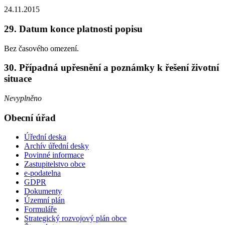
24.11.2015
29. Datum konce platnosti popisu
Bez časového omezení.
30. Případná upřesnění a poznámky k řešení životní
situace
Nevyplněno
Obecní úřad
Úřední deska
Archív úřední desky
Povinné informace
Zastupitelstvo obce
e-podatelna
GDPR
Dokumenty
Územní plán
Formuláře
Strategický rozvojový plán obce