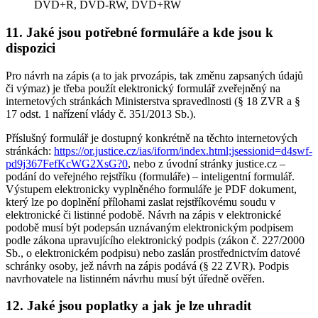
DVD+R, DVD-RW, DVD+RW
11. Jaké jsou potřebné formuláře a kde jsou k
dispozici
Pro návrh na zápis (a to jak prvozápis, tak změnu zapsaných údajů
či výmaz) je třeba použít elektronický formulář zveřejněný na
internetových stránkách Ministerstva spravedlnosti (§ 18 ZVR a §
17 odst. 1 nařízení vlády č. 351/2013 Sb.).
Příslušný formulář je dostupný konkrétně na těchto internetových
stránkách:
https://or.justice.cz/ias/iform/index.html;jsessionid=d4swf-
pd9j367FefKcWG2XsG?0
, nebo z úvodní stránky justice.cz –
podání do veřejného rejstříku (formuláře) – inteligentní formulář.
Výstupem elektronicky vyplněného formuláře je PDF dokument,
který lze po doplnění přílohami zaslat rejstříkovému soudu v
elektronické či listinné podobě. Návrh na zápis v elektronické
podobě musí být podepsán uznávaným elektronickým podpisem
podle zákona upravujícího elektronický podpis (zákon č. 227/2000
Sb., o elektronickém podpisu) nebo zaslán prostřednictvím datové
schránky osoby, jež návrh na zápis podává (§ 22 ZVR). Podpis
navrhovatele na listinném návrhu musí být úředně ověřen.
12. Jaké jsou poplatky a jak je lze uhradit