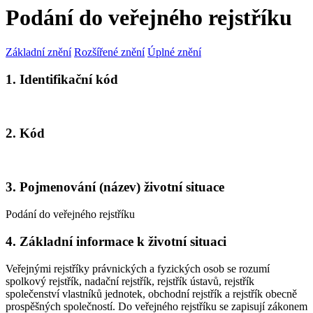
Podání do veřejného rejstříku
Základní znění
Rozšířené znění
Úplné znění
1. Identifikační kód
2. Kód
3. Pojmenování (název) životní situace
Podání do veřejného rejstříku
4. Základní informace k životní situaci
Veřejnými rejstříky právnických a fyzických osob se rozumí
spolkový rejstřík, nadační rejstřík, rejstřík ústavů, rejstřík
společenství vlastníků jednotek, obchodní rejstřík a rejstřík obecně
prospěšných společností. Do veřejného rejstříku se zapisují zákonem