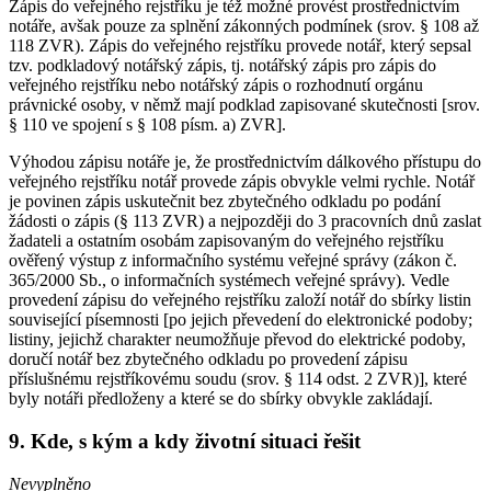
Zápis do veřejného rejstříku je též možné provést prostřednictvím
notáře, avšak pouze za splnění zákonných podmínek (srov. § 108 až
118 ZVR). Zápis do veřejného rejstříku provede notář, který sepsal
tzv. podkladový notářský zápis, tj. notářský zápis pro zápis do
veřejného rejstříku nebo notářský zápis o rozhodnutí orgánu
právnické osoby, v němž mají podklad zapisované skutečnosti [srov.
§ 110 ve spojení s § 108 písm. a) ZVR].
Výhodou zápisu notáře je, že prostřednictvím dálkového přístupu do
veřejného rejstříku notář provede zápis obvykle velmi rychle. Notář
je povinen zápis uskutečnit bez zbytečného odkladu po podání
žádosti o zápis (§ 113 ZVR) a nejpozději do 3 pracovních dnů zaslat
žadateli a ostatním osobám zapisovaným do veřejného rejstříku
ověřený výstup z informačního systému veřejné správy (zákon č.
365/2000 Sb., o informačních systémech veřejné správy). Vedle
provedení zápisu do veřejného rejstříku založí notář do sbírky listin
související písemnosti [po jejich převedení do elektronické podoby;
listiny, jejichž charakter neumožňuje převod do elektrické podoby,
doručí notář bez zbytečného odkladu po provedení zápisu
příslušnému rejstříkovému soudu (srov. § 114 odst. 2 ZVR)], které
byly notáři předloženy a které se do sbírky obvykle zakládají.
9. Kde, s kým a kdy životní situaci řešit
Nevyplněno