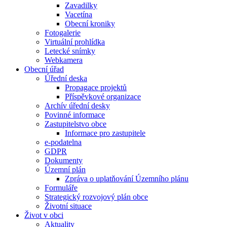
Zavadilky
Vacetína
Obecní kroniky
Fotogalerie
Virtuální prohlídka
Letecké snímky
Webkamera
Obecní úřad
Úřední deska
Propagace projektů
Příspěvkové organizace
Archív úřední desky
Povinné informace
Zastupitelstvo obce
Informace pro zastupitele
e-podatelna
GDPR
Dokumenty
Územní plán
Zpráva o uplatňování Územního plánu
Formuláře
Strategický rozvojový plán obce
Životní situace
Život v obci
Aktuality