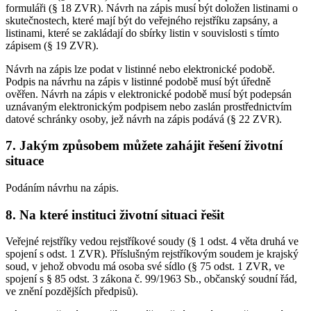
formuláři (§ 18 ZVR). Návrh na zápis musí být doložen listinami o
skutečnostech, které mají být do veřejného rejstříku zapsány, a
listinami, které se zakládají do sbírky listin v souvislosti s tímto
zápisem (§ 19 ZVR).
Návrh na zápis lze podat v listinné nebo elektronické podobě.
Podpis na návrhu na zápis v listinné podobě musí být úředně
ověřen. Návrh na zápis v elektronické podobě musí být podepsán
uznávaným elektronickým podpisem nebo zaslán prostřednictvím
datové schránky osoby, jež návrh na zápis podává (§ 22 ZVR).
7. Jakým způsobem můžete zahájit řešení životní
situace
Podáním návrhu na zápis.
8. Na které instituci životní situaci řešit
Veřejné rejstříky vedou rejstříkové soudy (§ 1 odst. 4 věta druhá ve
spojení s odst. 1 ZVR). Příslušným rejstříkovým soudem je krajský
soud, v jehož obvodu má osoba své sídlo (§ 75 odst. 1 ZVR, ve
spojení s § 85 odst. 3 zákona č. 99/1963 Sb., občanský soudní řád,
ve znění pozdějších předpisů).