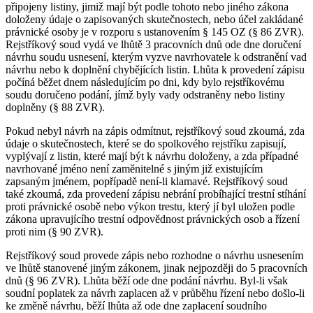
připojeny listiny, jimiž mají být podle tohoto nebo jiného zákona
doloženy údaje o zapisovaných skutečnostech, nebo účel zakládané
právnické osoby je v rozporu s ustanovením § 145 OZ (§ 86 ZVR).
Rejstříkový soud vydá ve lhůtě 3 pracovních dnů ode dne doručení
návrhu soudu usnesení, kterým vyzve navrhovatele k odstranění vad
návrhu nebo k doplnění chybějících listin. Lhůta k provedení zápisu
počíná běžet dnem následujícím po dni, kdy bylo rejstříkovému
soudu doručeno podání, jímž byly vady odstraněny nebo listiny
doplněny (§ 88 ZVR).
Pokud nebyl návrh na zápis odmítnut, rejstříkový soud zkoumá, zda
údaje o skutečnostech, které se do spolkového rejstříku zapisují,
vyplývají z listin, které mají být k návrhu doloženy, a zda případné
navrhované jméno není zaměnitelné s jiným již existujícím
zapsaným jménem, popřípadě není-li klamavé. Rejstříkový soud
také zkoumá, zda provedení zápisu nebrání probíhající trestní stíhání
proti právnické osobě nebo výkon trestu, který jí byl uložen podle
zákona upravujícího trestní odpovědnost právnických osob a řízení
proti nim (§ 90 ZVR).
Rejstříkový soud provede zápis nebo rozhodne o návrhu usnesením
ve lhůtě stanovené jiným zákonem, jinak nejpozději do 5 pracovních
dnů (§ 96 ZVR). Lhůta běží ode dne podání návrhu. Byl-li však
soudní poplatek za návrh zaplacen až v průběhu řízení nebo došlo-li
ke změně návrhu, běží lhůta až ode dne zaplacení soudního