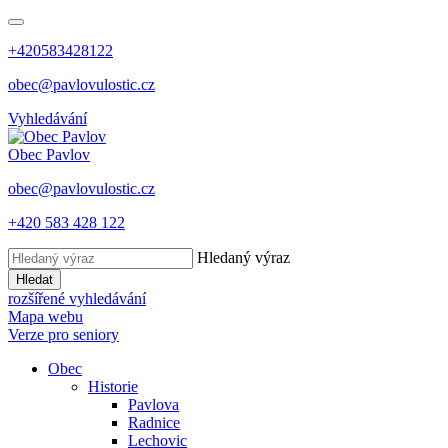
+420583428122
obec@pavlovulostic.cz
Vyhledávání
Obec
Pavlov
obec@pavlovulostic.cz
+420 583 428 122
Hledaný výraz
Hledat
rozšířené vyhledávání
Mapa webu
Verze pro seniory
Obec
Historie
Pavlova
Radnice
Lechovic