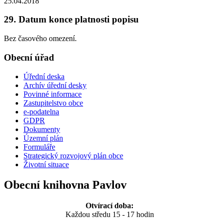
25.04.2018
29. Datum konce platnosti popisu
Bez časového omezení.
Obecní úřad
Úřední deska
Archív úřední desky
Povinné informace
Zastupitelstvo obce
e-podatelna
GDPR
Dokumenty
Územní plán
Formuláře
Strategický rozvojový plán obce
Životní situace
Obecní knihovna Pavlov
Otvírací doba:
Každou středu 15 - 17 hodin