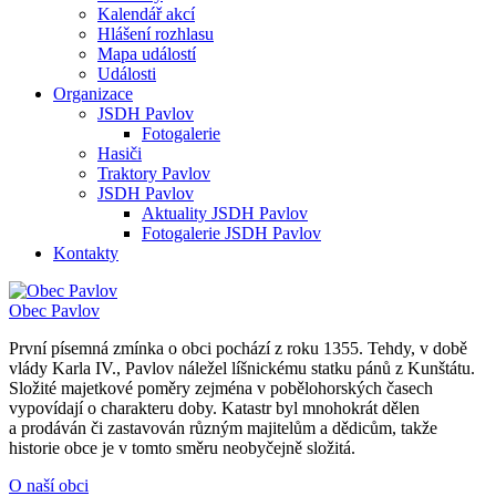
Kalendář akcí
Hlášení rozhlasu
Mapa událostí
Události
Organizace
JSDH Pavlov
Fotogalerie
Hasiči
Traktory Pavlov
JSDH Pavlov
Aktuality JSDH Pavlov
Fotogalerie JSDH Pavlov
Kontakty
Obec
Pavlov
První písemná zmínka o obci pochází z roku 1355. Tehdy, v době
vlády Karla IV., Pavlov náležel líšnickému statku pánů z Kunštátu.
Složité majetkové poměry zejména v pobělohorských časech
vypovídají o charakteru doby. Katastr byl mnohokrát dělen
a prodáván či zastavován různým majitelům a dědicům, takže
historie obce je v tomto směru neobyčejně složitá.
O naší obci