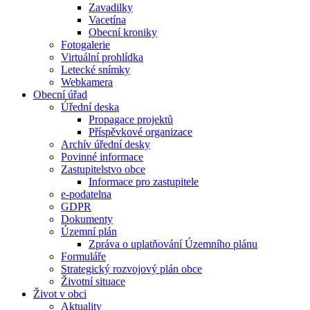
Zavadilky
Vacetína
Obecní kroniky
Fotogalerie
Virtuální prohlídka
Letecké snímky
Webkamera
Obecní úřad
Úřední deska
Propagace projektů
Příspěvkové organizace
Archív úřední desky
Povinné informace
Zastupitelstvo obce
Informace pro zastupitele
e-podatelna
GDPR
Dokumenty
Územní plán
Zpráva o uplatňování Územního plánu
Formuláře
Strategický rozvojový plán obce
Životní situace
Život v obci
Aktuality