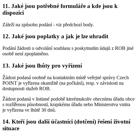
11. Jaké jsou potřebné formuláře a kde jsou k
dispozici
Záleží na způsobu podání - viz předchozí body.
12. Jaké jsou poplatky a jak je lze uhradit
Podání žádosti o odvolání souhlasu s poskytnutím údajů z ROB jiné
osobě není zpoplatněno.
13. Jaké jsou lhůty pro vyřízení
Žádost podaná osobně na kontaktním místě veřejné správy Czech
POINT je vyřízena okamžitě (na počkání), resp. v závislosti na
dostupnosti služeb ROB.
Žádost podaná v listinné podobě kterémukoliv obecnímu úřadu obce
s rozšířenou působností, krajskému úřadu nebo Ministerstvu vnitra
je vyřízena ve lhůtě 30 dnů.
14. Kteří jsou další účastníci (dotčení) řešení životní
situace