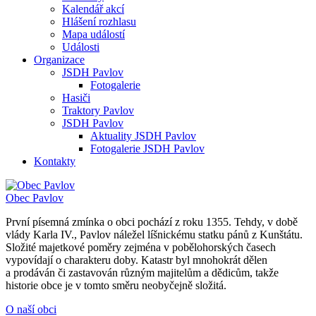
Kalendář akcí
Hlášení rozhlasu
Mapa událostí
Události
Organizace
JSDH Pavlov
Fotogalerie
Hasiči
Traktory Pavlov
JSDH Pavlov
Aktuality JSDH Pavlov
Fotogalerie JSDH Pavlov
Kontakty
Obec
Pavlov
První písemná zmínka o obci pochází z roku 1355. Tehdy, v době
vlády Karla IV., Pavlov náležel líšnickému statku pánů z Kunštátu.
Složité majetkové poměry zejména v pobělohorských časech
vypovídají o charakteru doby. Katastr byl mnohokrát dělen
a prodáván či zastavován různým majitelům a dědicům, takže
historie obce je v tomto směru neobyčejně složitá.
O naší obci