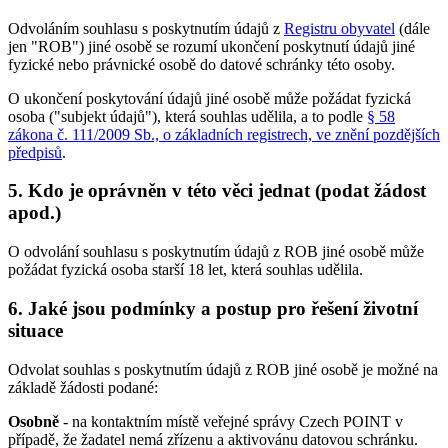
Odvoláním souhlasu s poskytnutím údajů z
Registru obyvatel
(dále
jen "ROB") jiné osobě se rozumí ukončení poskytnutí údajů jiné
fyzické nebo právnické osobě do datové schránky této osoby.
O ukončení poskytování údajů jiné osobě může požádat fyzická
osoba ("subjekt údajů"), která souhlas udělila, a to podle
§ 58
zákona č. 111/2009 Sb., o základních registrech, ve znění pozdějších
předpisů
.
5. Kdo je oprávněn v této věci jednat (podat žádost
apod.)
O odvolání souhlasu s poskytnutím údajů z ROB jiné osobě může
požádat fyzická osoba starší 18 let, která souhlas udělila.
6. Jaké jsou podmínky a postup pro řešení životní
situace
Odvolat souhlas s poskytnutím údajů z ROB jiné osobě je možné na
základě žádosti podané:
Osobně
- na kontaktním místě veřejné správy Czech POINT v
případě, že žadatel nemá zřízenu a aktivovánu datovou schránku.