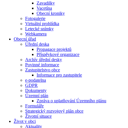
Zavadilky
Vacetína
Obecní kroniky
Fotogalerie
Virtuální prohlídka
Letecké snímky
Webkamera
Obecní úřad
Úřední deska
Propagace projektů
Příspěvkové organizace
Archív úřední desky
Povinné informace
Zastupitelstvo obce
Informace pro zastupitele
e-podatelna
GDPR
Dokumenty
Územní plán
Zpráva o uplatňování Územního plánu
Formuláře
Strategický rozvojový plán obce
Životní situace
Život v obci
Aktuality