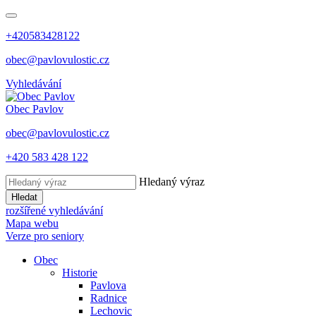
+420583428122
obec@pavlovulostic.cz
Vyhledávání
Obec
Pavlov
obec@pavlovulostic.cz
+420 583 428 122
Hledaný výraz
Hledat
rozšířené vyhledávání
Mapa webu
Verze pro seniory
Obec
Historie
Pavlova
Radnice
Lechovic