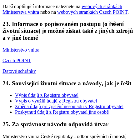
Další doplňující informace naleznete na
webových stránkách
Ministerstva vnitra
nebo na
webových stránkách Czech POINT
.
23. Informace o popisovaném postupu (o řešení
životní situace) je možné získat také z jiných zdrojů
a v jiné formě
Ministerstvo vnitra
Czech POINT
Datové schránky
24. Související životní situace a návody, jak je řešit
Výpis údajů z Registru obyvatel
Výpis o využití údajů z Registru obyvatel
Změna údajů při zjištění nesouladu v Registru obyvatel
Poskytnutí údajů z Registru obyvatel jiné osobě
25. Za správnost návodu odpovídá útvar
Ministerstvo vnitra České republiky - odbor správních činností,