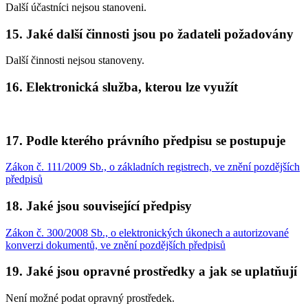
Další účastníci nejsou stanoveni.
15. Jaké další činnosti jsou po žadateli požadovány
Další činnosti nejsou stanoveny.
16. Elektronická služba, kterou lze využít
17. Podle kterého právního předpisu se postupuje
Zákon č. 111/2009 Sb., o základních registrech, ve znění pozdějších
předpisů
18. Jaké jsou související předpisy
Zákon č. 300/2008 Sb., o elektronických úkonech a autorizované
konverzi dokumentů, ve znění pozdějších předpisů
19. Jaké jsou opravné prostředky a jak se uplatňují
Není možné podat opravný prostředek.