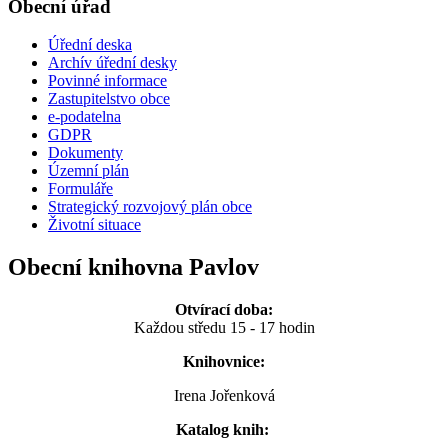
Obecní úřad
Úřední deska
Archív úřední desky
Povinné informace
Zastupitelstvo obce
e-podatelna
GDPR
Dokumenty
Územní plán
Formuláře
Strategický rozvojový plán obce
Životní situace
Obecní knihovna Pavlov
Otvírací doba:
Každou středu 15 - 17 hodin
Knihovnice:
Irena Jořenková
Katalog knih: