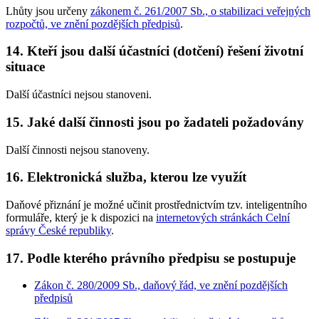
Lhůty jsou určeny
zákonem č. 261/2007 Sb., o stabilizaci veřejných
rozpočtů, ve znění pozdějších předpisů
.
14. Kteří jsou další účastníci (dotčení) řešení životní
situace
Další účastníci nejsou stanoveni.
15. Jaké další činnosti jsou po žadateli požadovány
Další činnosti nejsou stanoveny.
16. Elektronická služba, kterou lze využít
Daňové přiznání je možné učinit prostřednictvím tzv. inteligentního
formuláře, který je k dispozici na
internetových stránkách Celní
správy České republiky
.
17. Podle kterého právního předpisu se postupuje
Zákon č. 280/2009 Sb., daňový řád, ve znění pozdějších
předpisů