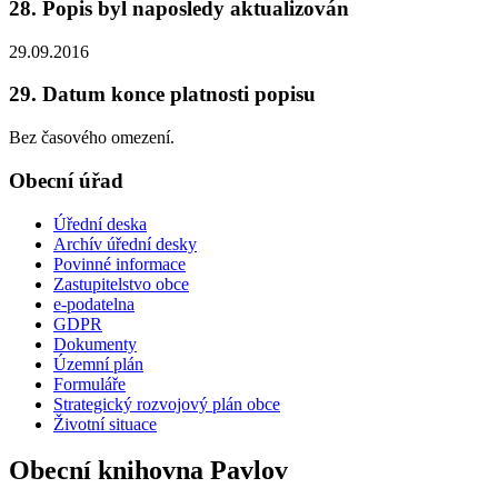
28. Popis byl naposledy aktualizován
29.09.2016
29. Datum konce platnosti popisu
Bez časového omezení.
Obecní úřad
Úřední deska
Archív úřední desky
Povinné informace
Zastupitelstvo obce
e-podatelna
GDPR
Dokumenty
Územní plán
Formuláře
Strategický rozvojový plán obce
Životní situace
Obecní knihovna Pavlov