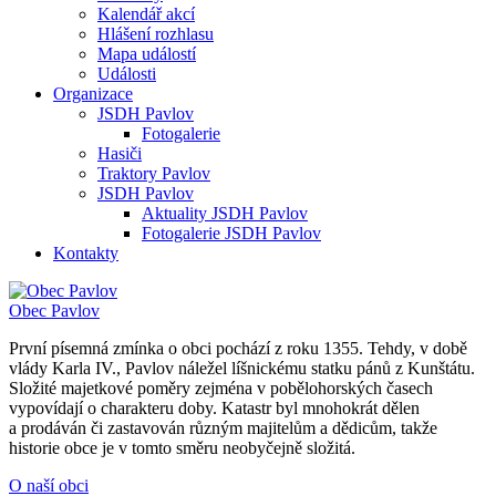
Kalendář akcí
Hlášení rozhlasu
Mapa událostí
Události
Organizace
JSDH Pavlov
Fotogalerie
Hasiči
Traktory Pavlov
JSDH Pavlov
Aktuality JSDH Pavlov
Fotogalerie JSDH Pavlov
Kontakty
Obec
Pavlov
První písemná zmínka o obci pochází z roku 1355. Tehdy, v době
vlády Karla IV., Pavlov náležel líšnickému statku pánů z Kunštátu.
Složité majetkové poměry zejména v pobělohorských časech
vypovídají o charakteru doby. Katastr byl mnohokrát dělen
a prodáván či zastavován různým majitelům a dědicům, takže
historie obce je v tomto směru neobyčejně složitá.
O naší obci