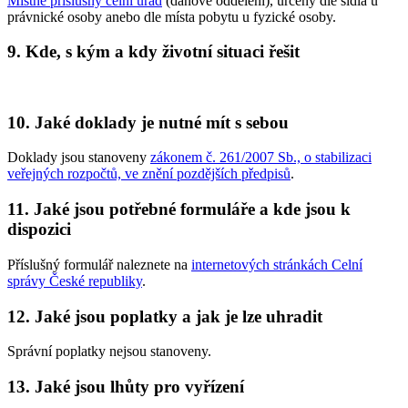
Místně příslušný celní úřad
(daňové oddělení), určený dle sídla u
právnické osoby anebo dle místa pobytu u fyzické osoby.
9. Kde, s kým a kdy životní situaci řešit
10. Jaké doklady je nutné mít s sebou
Doklady jsou stanoveny
zákonem č. 261/2007 Sb., o stabilizaci
veřejných rozpočtů, ve znění pozdějších předpisů
.
11. Jaké jsou potřebné formuláře a kde jsou k
dispozici
Příslušný formulář naleznete na
internetových stránkách Celní
správy České republiky
.
12. Jaké jsou poplatky a jak je lze uhradit
Správní poplatky nejsou stanoveny.
13. Jaké jsou lhůty pro vyřízení