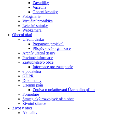
Zavadilky
Vacetína
Obecní kroniky
Fotogalerie
Virtuální prohlídka
Letecké snímky
Webkamera
Obecní úřad
Úřední deska
Propagace projektů
Příspěvkové organizace
Archív úřední desky
Povinné informace
Zastupitelstvo obce
Informace pro zastupitele
e-podatelna
GDPR
Dokumenty
Územní plán
Zpráva o uplatňování Územního plánu
Formuláře
Strategický rozvojový plán obce
Životní situace
Život v obci
Aktuality