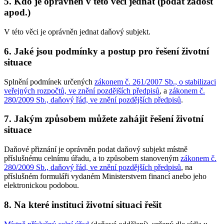
5. Kdo je oprávněn v této věci jednat (podat žádost
apod.)
V této věci je oprávněn jednat daňový subjekt.
6. Jaké jsou podmínky a postup pro řešení životní
situace
Splnění podmínek určených
zákonem č. 261/2007 Sb., o stabilizaci
veřejných rozpočtů, ve znění pozdějších předpisů
, a
zákonem č.
280/2009 Sb., daňový řád, ve znění pozdějších předpisů
.
7. Jakým způsobem můžete zahájit řešení životní
situace
Daňové přiznání je oprávněn podat daňový subjekt místně
příslušnému celnímu úřadu, a to způsobem stanoveným
zákonem č.
280/2009 Sb., daňový řád, ve znění pozdějších předpisů
, na
příslušném formuláři vydaném Ministerstvem financí anebo jeho
elektronickou podobou.
8. Na které instituci životní situaci řešit