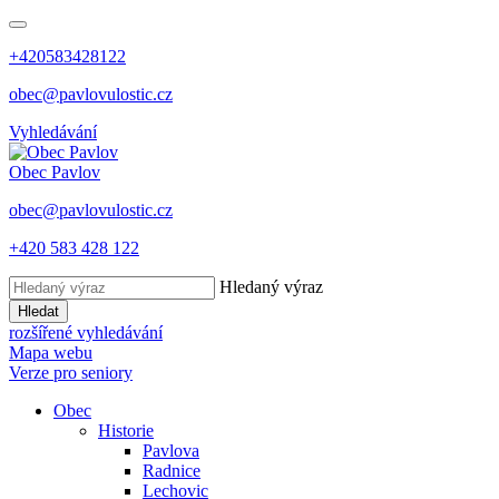
+420583428122
obec@pavlovulostic.cz
Vyhledávání
Obec
Pavlov
obec@pavlovulostic.cz
+420 583 428 122
Hledaný výraz
Hledat
rozšířené vyhledávání
Mapa webu
Verze pro seniory
Obec
Historie
Pavlova
Radnice
Lechovic