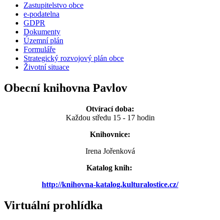
Zastupitelstvo obce
e-podatelna
GDPR
Dokumenty
Územní plán
Formuláře
Strategický rozvojový plán obce
Životní situace
Obecní knihovna Pavlov
Otvírací doba:
Každou středu 15 - 17 hodin
Knihovnice:
Irena Jořenková
Katalog knih:
http://knihovna-katalog.kulturalostice.cz/
Virtuální prohlídka