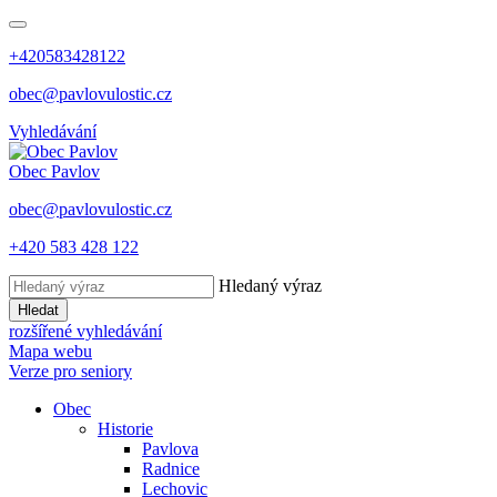
+420583428122
obec@pavlovulostic.cz
Vyhledávání
Obec
Pavlov
obec@pavlovulostic.cz
+420 583 428 122
Hledaný výraz
Hledat
rozšířené vyhledávání
Mapa webu
Verze pro seniory
Obec
Historie
Pavlova
Radnice
Lechovic