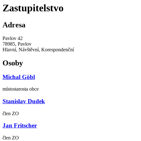
Zastupitelstvo
Adresa
Pavlov 42
78985, Pavlov
Hlavní, Návštěvní, Korespondenční
Osoby
Michal Göbl
místostarosta obce
Stanislav Dudek
člen ZO
Jan Fritscher
člen ZO