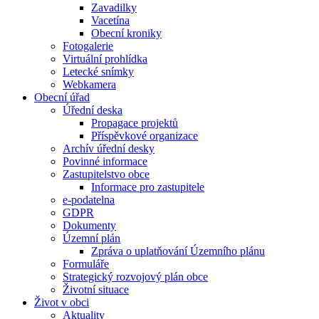
Zavadilky
Vacetína
Obecní kroniky
Fotogalerie
Virtuální prohlídka
Letecké snímky
Webkamera
Obecní úřad
Úřední deska
Propagace projektů
Příspěvkové organizace
Archív úřední desky
Povinné informace
Zastupitelstvo obce
Informace pro zastupitele
e-podatelna
GDPR
Dokumenty
Územní plán
Zpráva o uplatňování Územního plánu
Formuláře
Strategický rozvojový plán obce
Životní situace
Život v obci
Aktuality