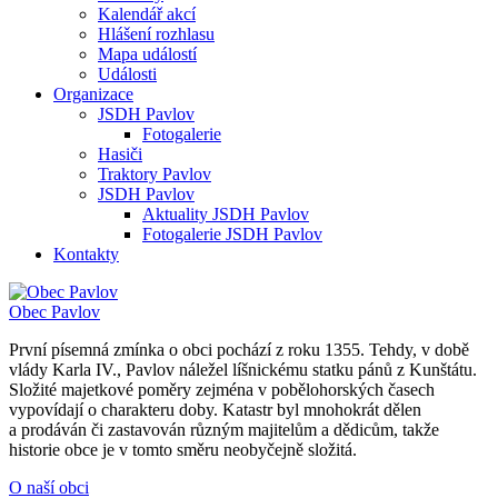
Kalendář akcí
Hlášení rozhlasu
Mapa událostí
Události
Organizace
JSDH Pavlov
Fotogalerie
Hasiči
Traktory Pavlov
JSDH Pavlov
Aktuality JSDH Pavlov
Fotogalerie JSDH Pavlov
Kontakty
Obec
Pavlov
První písemná zmínka o obci pochází z roku 1355. Tehdy, v době
vlády Karla IV., Pavlov náležel líšnickému statku pánů z Kunštátu.
Složité majetkové poměry zejména v pobělohorských časech
vypovídají o charakteru doby. Katastr byl mnohokrát dělen
a prodáván či zastavován různým majitelům a dědicům, takže
historie obce je v tomto směru neobyčejně složitá.
O naší obci