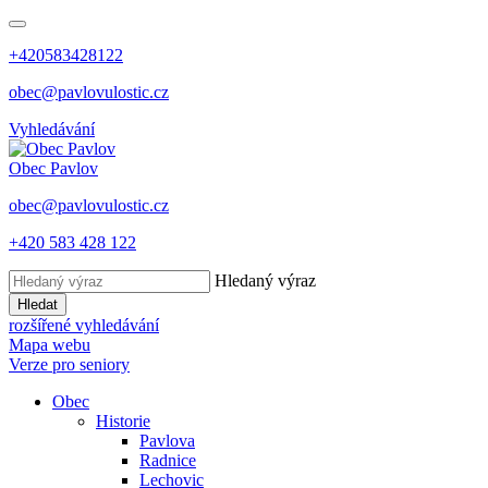
+420583428122
obec@pavlovulostic.cz
Vyhledávání
Obec
Pavlov
obec@pavlovulostic.cz
+420 583 428 122
Hledaný výraz
Hledat
rozšířené vyhledávání
Mapa webu
Verze pro seniory
Obec
Historie
Pavlova
Radnice
Lechovic