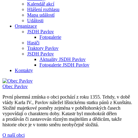
Kalendář akcí
Hlášení rozhlasu
Mapa událostí
Události
Organizace
JSDH Pavlov
Fotogalerie
Hasiči
Traktory Pavlov
JSDH Pavlov
Aktuality JSDH Pavlov
Fotogalerie JSDH Pavlov
Kontakty
Obec
Pavlov
První písemná zmínka o obci pochází z roku 1355. Tehdy, v době
vlády Karla IV., Pavlov náležel líšnickému statku pánů z Kunštátu.
Složité majetkové poměry zejména v pobělohorských časech
vypovídají o charakteru doby. Katastr byl mnohokrát dělen
a prodáván či zastavován různým majitelům a dědicům, takže
historie obce je v tomto směru neobyčejně složitá.
O naší obci