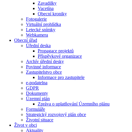
Zavadilky
Vacetína
Obecní kroniky
Fotogalerie
Virtuální prohlídka
Letecké snímky
Webkamera
Obecní úřad
Úřední deska
Propagace projektů
Příspěvkové organizace
Archív úřední desky
Povinné informace
Zastupitelstvo obce
Informace pro zastupitele
e-podatelna
GDPR
Dokumenty
Územní plán
Zpráva o uplatňování Územního plánu
Formuláře
Strategický rozvojový plán obce
Životní situace
Život v obci
Aktuality