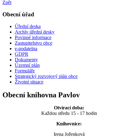
Zpět
Obecní úřad
Úřední deska
Archív úřední desky
Povinné informace
Zastupitelstvo obce
e-podatelna
GDPR
Dokumenty
Územní plán
Formuláře
Strategický rozvojový plán obce
Životní situace
Obecní knihovna Pavlov
Otvírací doba:
Každou středu 15 - 17 hodin
Knihovnice:
Irena Jořenková