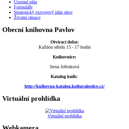
Územní plán
Formuláře
Strategický rozvojový plán obce
Životní situace
Obecní knihovna Pavlov
Otvírací doba:
Každou středu 15 - 17 hodin
Knihovnice:
Irena Jořenková
Katalog knih:
http://knihovna-katalog.kulturalostice.cz/
Virtuální prohlídka
Virtuální prohlídka
Webkamera