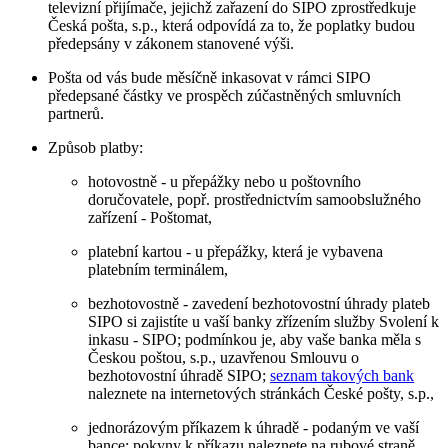
televizní přijímače, jejichž zařazení do SIPO zprostředkuje
Česká pošta, s.p., která odpovídá za to, že poplatky budou
předepsány v zákonem stanovené výši.
Pošta od vás bude měsíčně inkasovat v rámci SIPO
předepsané částky ve prospěch zúčastněných smluvních
partnerů.
Způsob platby:
hotovostně - u přepážky nebo u poštovního
doručovatele, popř. prostřednictvím samoobslužného
zařízení - Poštomat,
platební kartou - u přepážky, která je vybavena
platebním terminálem,
bezhotovostně - zavedení bezhotovostní úhrady plateb
SIPO si zajistíte u vaší banky zřízením služby Svolení k
inkasu - SIPO; podmínkou je, aby vaše banka měla s
Českou poštou, s.p., uzavřenou Smlouvu o
bezhotovostní úhradě SIPO;
seznam takových bank
naleznete na internetových stránkách České pošty, s.p.,
jednorázovým příkazem k úhradě - podaným ve vaší
bance; pokyny k příkazu naleznete na rubové straně