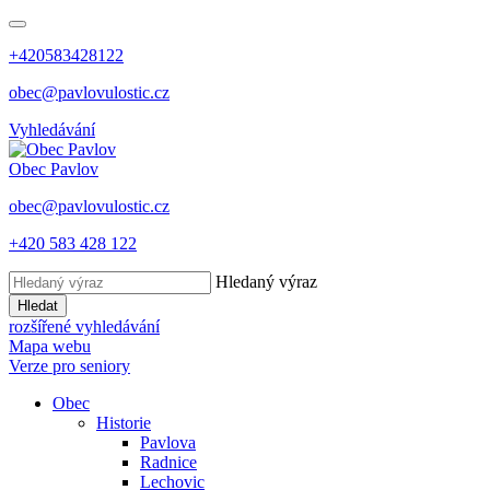
+420583428122
obec@pavlovulostic.cz
Vyhledávání
Obec
Pavlov
obec@pavlovulostic.cz
+420 583 428 122
Hledaný výraz
Hledat
rozšířené vyhledávání
Mapa webu
Verze pro seniory
Obec
Historie
Pavlova
Radnice
Lechovic