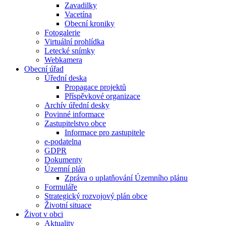
Zavadilky
Vacetína
Obecní kroniky
Fotogalerie
Virtuální prohlídka
Letecké snímky
Webkamera
Obecní úřad
Úřední deska
Propagace projektů
Příspěvkové organizace
Archív úřední desky
Povinné informace
Zastupitelstvo obce
Informace pro zastupitele
e-podatelna
GDPR
Dokumenty
Územní plán
Zpráva o uplatňování Územního plánu
Formuláře
Strategický rozvojový plán obce
Životní situace
Život v obci
Aktuality