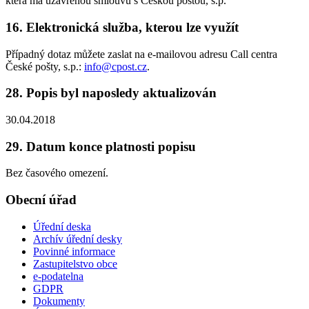
která má uzavřenou smlouvu s Českou poštou, s.p.
16. Elektronická služba, kterou lze využít
Případný dotaz můžete zaslat na e-mailovou adresu Call centra
České pošty, s.p.:
info@cpost.cz
.
28. Popis byl naposledy aktualizován
30.04.2018
29. Datum konce platnosti popisu
Bez časového omezení.
Obecní úřad
Úřední deska
Archív úřední desky
Povinné informace
Zastupitelstvo obce
e-podatelna
GDPR
Dokumenty