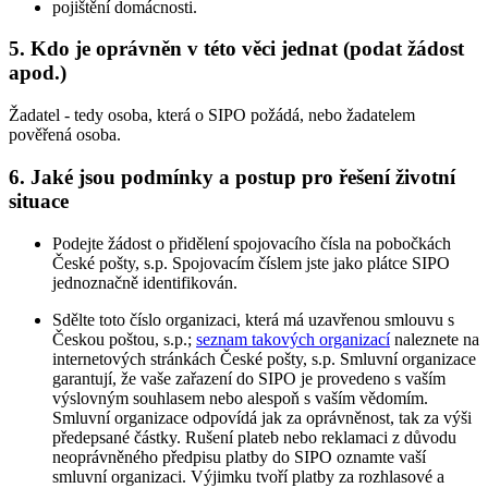
pojištění domácnosti.
5. Kdo je oprávněn v této věci jednat (podat žádost
apod.)
Žadatel - tedy osoba, která o SIPO požádá, nebo žadatelem
pověřená osoba.
6. Jaké jsou podmínky a postup pro řešení životní
situace
Podejte žádost o přidělení spojovacího čísla na pobočkách
České pošty, s.p. Spojovacím číslem jste jako plátce SIPO
jednoznačně identifikován.
Sdělte toto číslo organizaci, která má uzavřenou smlouvu s
Českou poštou, s.p.;
seznam takových organizací
naleznete na
internetových stránkách České pošty, s.p. Smluvní organizace
garantují, že vaše zařazení do SIPO je provedeno s vaším
výslovným souhlasem nebo alespoň s vaším vědomím.
Smluvní organizace odpovídá jak za oprávněnost, tak za výši
předepsané částky. Rušení plateb nebo reklamaci z důvodu
neoprávněného předpisu platby do SIPO oznamte vaší
smluvní organizaci. Výjimku tvoří platby za rozhlasové a