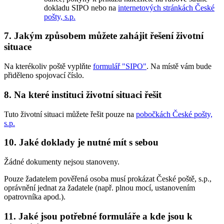
dokladu SIPO nebo na
internetových stránkách České
pošty, s.p.
7. Jakým způsobem můžete zahájit řešení životní
situace
Na kterékoliv poště vyplňte
formulář "SIPO"
. Na místě vám bude
přiděleno spojovací číslo.
8. Na které instituci životní situaci řešit
Tuto životní situaci můžete řešit pouze na
pobočkách České pošty,
s.p.
10. Jaké doklady je nutné mít s sebou
Žádné dokumenty nejsou stanoveny.
Pouze žadatelem pověřená osoba musí prokázat České poště, s.p.,
oprávnění jednat za žadatele (např. plnou mocí, ustanovením
opatrovníka apod.).
11. Jaké jsou potřebné formuláře a kde jsou k