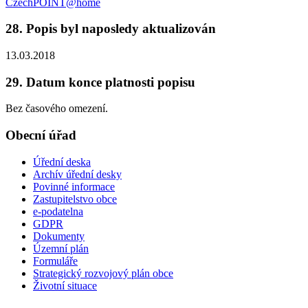
CzechPOINT@home
28. Popis byl naposledy aktualizován
13.03.2018
29. Datum konce platnosti popisu
Bez časového omezení.
Obecní úřad
Úřední deska
Archív úřední desky
Povinné informace
Zastupitelstvo obce
e-podatelna
GDPR
Dokumenty
Územní plán
Formuláře
Strategický rozvojový plán obce
Životní situace