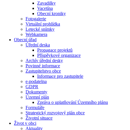
Zavadilky
Vacetína
Obecní kroniky
Fotogalerie
Virtuální prohlídka
Letecké snímky
Webkamera
Obecní úřad
Úřední deska
Propagace projektů
Příspěvkové organizace
Archív úřední desky
Povinné informace
Zastupitelstvo obce
Informace pro zastupitele
e-podatelna
GDPR
Dokumenty
Územní plán
Zpráva o uplatňování Územního plánu
Formuláře
Strategický rozvojový plán obce
Životní situace
Život v obci
Aktuality