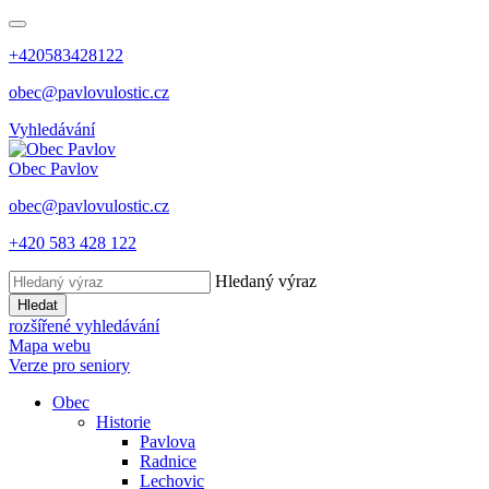
+420583428122
obec@pavlovulostic.cz
Vyhledávání
Obec
Pavlov
obec@pavlovulostic.cz
+420 583 428 122
Hledaný výraz
Hledat
rozšířené vyhledávání
Mapa webu
Verze pro seniory
Obec
Historie
Pavlova
Radnice
Lechovic