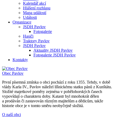
Kalendář akcí
Hlášení rozhlasu
Mapa událostí
Události
Organizace
JSDH Pavlov
Fotogalerie
Hasiči
Traktory Pavlov
JSDH Pavlov
Aktuality JSDH Pavlov
Fotogalerie JSDH Pavlov
Kontakty
Obec
Pavlov
První písemná zmínka o obci pochází z roku 1355. Tehdy, v době
vlády Karla IV., Pavlov náležel líšnickému statku pánů z Kunštátu.
Složité majetkové poměry zejména v pobělohorských časech
vypovídají o charakteru doby. Katastr byl mnohokrát dělen
a prodáván či zastavován různým majitelům a dědicům, takže
historie obce je v tomto směru neobyčejně složitá.
O naší obci