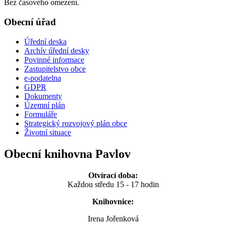
Bez časového omezení.
Obecní úřad
Úřední deska
Archív úřední desky
Povinné informace
Zastupitelstvo obce
e-podatelna
GDPR
Dokumenty
Územní plán
Formuláře
Strategický rozvojový plán obce
Životní situace
Obecní knihovna Pavlov
Otvírací doba:
Každou středu 15 - 17 hodin
Knihovnice:
Irena Jořenková