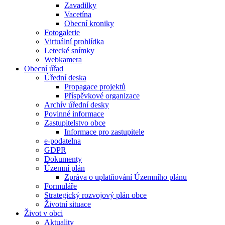
Zavadilky
Vacetína
Obecní kroniky
Fotogalerie
Virtuální prohlídka
Letecké snímky
Webkamera
Obecní úřad
Úřední deska
Propagace projektů
Příspěvkové organizace
Archív úřední desky
Povinné informace
Zastupitelstvo obce
Informace pro zastupitele
e-podatelna
GDPR
Dokumenty
Územní plán
Zpráva o uplatňování Územního plánu
Formuláře
Strategický rozvojový plán obce
Životní situace
Život v obci
Aktuality