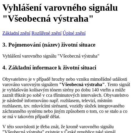
Vyhlášení varovného signálu
"Všeobecná výstraha"
Základní znění
Rozšířené znění
Úplné znění
3. Pojmenování (název) životní situace
Vyhlášení varovného signálu "Všeobecná výstraha"
4. Základní informace k životní situaci
Obyvatelstvo je v případě hrozby nebo vzniku mimořádné události
varováno varovným signálem
"Všeobecná výstraha"
. Tento signál
je vyhlašován kolísavým tónem sirény po dobu 140 vteřin a může
zaznít třikrát po sobě v cca tříminutových intervalech. Obyvatelstvo
je následně informováno např. rozhlasem, televizí, místním
rozhlasem, tzv. mluvícími sirénami, vozidly složek integrovaného
záchranného systému nebo jiným způsobem o tom, co se stalo a co
se má v takovém případě dělat.
V této souvislosti je třeba znát, že kromě varovného signálu
"Všeobecná výstraha" existuje v České republice také signál