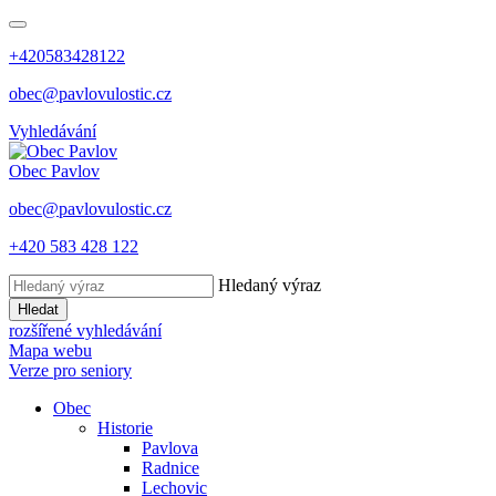
+420583428122
obec@pavlovulostic.cz
Vyhledávání
Obec
Pavlov
obec@pavlovulostic.cz
+420 583 428 122
Hledaný výraz
Hledat
rozšířené vyhledávání
Mapa webu
Verze pro seniory
Obec
Historie
Pavlova
Radnice
Lechovic