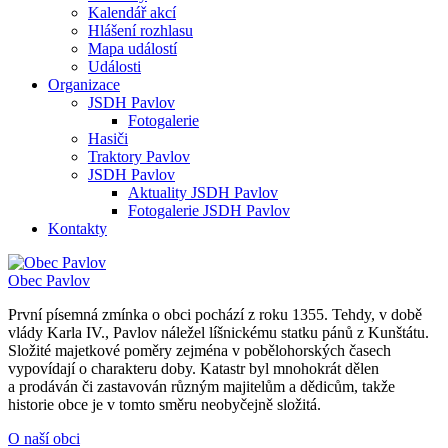
Kalendář akcí
Hlášení rozhlasu
Mapa událostí
Události
Organizace
JSDH Pavlov
Fotogalerie
Hasiči
Traktory Pavlov
JSDH Pavlov
Aktuality JSDH Pavlov
Fotogalerie JSDH Pavlov
Kontakty
Obec
Pavlov
První písemná zmínka o obci pochází z roku 1355. Tehdy, v době
vlády Karla IV., Pavlov náležel líšnickému statku pánů z Kunštátu.
Složité majetkové poměry zejména v pobělohorských časech
vypovídají o charakteru doby. Katastr byl mnohokrát dělen
a prodáván či zastavován různým majitelům a dědicům, takže
historie obce je v tomto směru neobyčejně složitá.
O naší obci