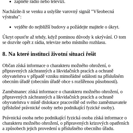
zapněte rádio nebo televizi.
Nacházíte-li se venku a uslyšíte varovný signál "Všeobecná
výstraha":
vejděte do nejbližší budovy a požádejte majitele o úkryt.
Úkryt opusťte až tehdy, když pominou důvody k ukrývání. O tom
se dozvíte opět z rádia, televize nebo místního rozhlasu.
8. Na které instituci životní situaci řešit
Občan získá informace o charakteru možného ohrožení, o
připravených záchranných a likvidačních pracích a ochraně
obyvatelstva v případě vzniku mimořádné události na příslušném
obecním úřadě (obecním úřadě obce s rozšířenou působností).
Zaměstnanec získá informace o charakteru možného ohrožení, o
připravených záchranných a likvidačních pracích a ochraně
obyvatelstva v místě dislokace pracoviště od svého zaměstnavatele
(příslušné právnické osoby nebo podnikající fyzické osoby).
Právnická osoba nebo podnikající fyzická osoba získá informace o
charakteru možného ohrožení, o připravených krizových opatřeních
a způsobech jejich provedení u příslušného obecního úřadu.