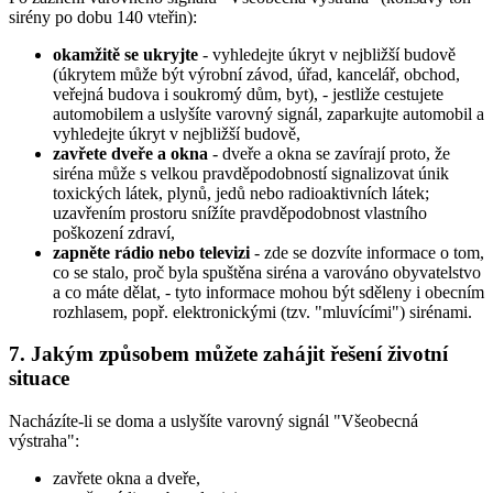
sirény po dobu 140 vteřin):
okamžitě se ukryjte
- vyhledejte úkryt v nejbližší budově
(úkrytem může být výrobní závod, úřad, kancelář, obchod,
veřejná budova i soukromý dům, byt), - jestliže cestujete
automobilem a uslyšíte varovný signál, zaparkujte automobil a
vyhledejte úkryt v nejbližší budově,
zavřete dveře a okna
- dveře a okna se zavírají proto, že
siréna může s velkou pravděpodobností signalizovat únik
toxických látek, plynů, jedů nebo radioaktivních látek;
uzavřením prostoru snížíte pravděpodobnost vlastního
poškození zdraví,
zapněte rádio nebo televizi
- zde se dozvíte informace o tom,
co se stalo, proč byla spuštěna siréna a varováno obyvatelstvo
a co máte dělat, - tyto informace mohou být sděleny i obecním
rozhlasem, popř. elektronickými (tzv. "mluvícími") sirénami.
7. Jakým způsobem můžete zahájit řešení životní
situace
Nacházíte-li se doma a uslyšíte varovný signál "Všeobecná
výstraha":
zavřete okna a dveře,