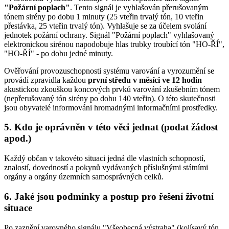
"Požární poplach"
. Tento signál je vyhlašován přerušovaným
tónem sirény po dobu 1 minuty (25 vteřin trvalý tón, 10 vteřin
přestávka, 25 vteřin trvalý tón). Vyhlašuje se za účelem svolání
jednotek požární ochrany. Signál "Požární poplach" vyhlašovaný
elektronickou sirénou napodobuje hlas trubky troubící tón "HO-ŘÍ",
"HO-ŘÍ" - po dobu jedné minuty.
Ověřování provozuschopnosti systému varování a vyrozumění se
provádí zpravidla každou
první středu v měsíci ve 12 hodin
akustickou zkouškou koncových prvků varování zkušebním tónem
(nepřerušovaný tón sirény po dobu 140 vteřin). O této skutečnosti
jsou obyvatelé informováni hromadnými informačními prostředky.
5. Kdo je oprávněn v této věci jednat (podat žádost
apod.)
Každý občan v takovéto situaci jedná dle vlastních schopností,
znalostí, dovedností a pokynů vydávaných příslušnými státními
orgány a orgány územních samosprávných celků.
6. Jaké jsou podmínky a postup pro řešení životní
situace
Po zaznění varovného signálu "Všeobecná výstraha" (kolísavý tón