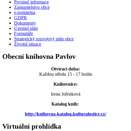
Povinné informace
Zastupitelstvo obce
e-podatelna
GDPR
Dokumenty
Územní plán
Formuláře
Strategický rozvojový plán obce
Životní situace
Obecní knihovna Pavlov
Otvírací doba:
Každou středu 15 - 17 hodin
Knihovnice:
Irena Jořenková
Katalog knih:
http://knihovna-katalog.kulturalostice.cz/
Virtuální prohlídka