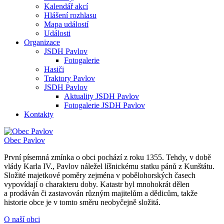
Kalendář akcí
Hlášení rozhlasu
Mapa událostí
Události
Organizace
JSDH Pavlov
Fotogalerie
Hasiči
Traktory Pavlov
JSDH Pavlov
Aktuality JSDH Pavlov
Fotogalerie JSDH Pavlov
Kontakty
Obec
Pavlov
První písemná zmínka o obci pochází z roku 1355. Tehdy, v době
vlády Karla IV., Pavlov náležel líšnickému statku pánů z Kunštátu.
Složité majetkové poměry zejména v pobělohorských časech
vypovídají o charakteru doby. Katastr byl mnohokrát dělen
a prodáván či zastavován různým majitelům a dědicům, takže
historie obce je v tomto směru neobyčejně složitá.
O naší obci