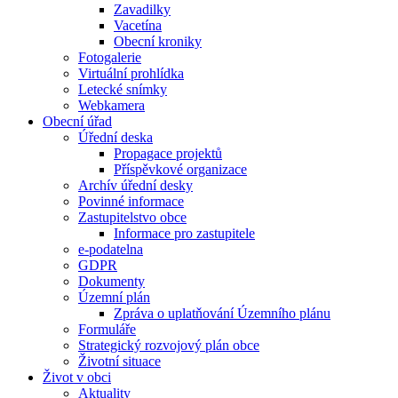
Zavadilky
Vacetína
Obecní kroniky
Fotogalerie
Virtuální prohlídka
Letecké snímky
Webkamera
Obecní úřad
Úřední deska
Propagace projektů
Příspěvkové organizace
Archív úřední desky
Povinné informace
Zastupitelstvo obce
Informace pro zastupitele
e-podatelna
GDPR
Dokumenty
Územní plán
Zpráva o uplatňování Územního plánu
Formuláře
Strategický rozvojový plán obce
Životní situace
Život v obci
Aktuality