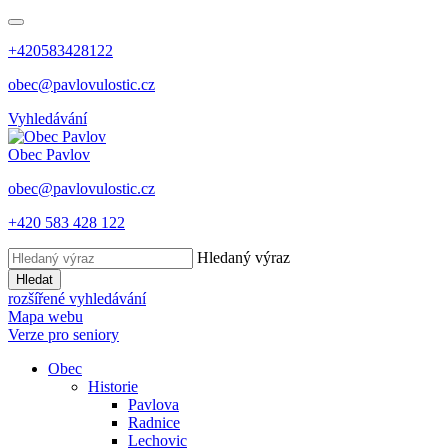
+420583428122
obec@pavlovulostic.cz
Vyhledávání
Obec
Pavlov
obec@pavlovulostic.cz
+420 583 428 122
Hledaný výraz
Hledat
rozšířené vyhledávání
Mapa webu
Verze pro seniory
Obec
Historie
Pavlova
Radnice
Lechovic