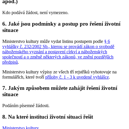
apod.)
Kdo podává žádost, není vymezeno.
6. Jaké jsou podmínky a postup pro řešení životní
situace
Ministerstvo kultury může vydat listinu postupem podle
§ 6
vyhlášky č. 232/2002 Sb., kterou se provádí zákon o svobodě
náboženského vyznání a postavení církví a náboženských
společností a o změně některých zákonů, ve znění pozdějších
předpisů
.
Ministerstvo kultury výpisy ze všech tří rejstříků vyhotovuje na
formulářích, které tvoří
přílohy č. 1 - 3 k uvedené vyhlášce
.
7. Jakým způsobem můžete zahájit řešení životní
situace
Podáním písemné žádosti.
8. Na které instituci životní situaci řešit
Ministerstvo kultury