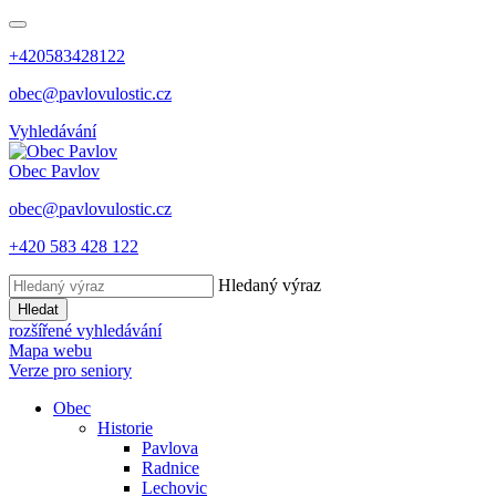
+420583428122
obec@pavlovulostic.cz
Vyhledávání
Obec
Pavlov
obec@pavlovulostic.cz
+420 583 428 122
Hledaný výraz
Hledat
rozšířené vyhledávání
Mapa webu
Verze pro seniory
Obec
Historie
Pavlova
Radnice
Lechovic