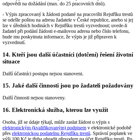
odpovědi na dožádání (max. do 25 pracovních dnů).
- Výpis zpracovaný k žádosti podané na pracovišti Rejstříku trestů
se odešle poštou na adresu žadatele v České republice, anebo si jej
lze v úředních hodinách v Rejstříku trestů vyzvednout; uvede-li
žadatel při podání žádosti e-mailovou adresu nebo číslo telefonu,
bude mu poskytnuta informace, že výpis je již připraven k
vyzvednutí.
14. Kteří jsou další účastníci (dotčení) řešení životní
situace
Další účastníci postupu nejsou stanoveni.
15. Jaké další činnosti jsou po žadateli požadovány
Další činnosti nejsou stanoveny.
16. Elektronická služba, kterou lze využít
Osoba, jíž se údaje týkají, může zaslat žádost o výpis s
elektronickým (kvalifikovaným) podpisem
v elektronické podobě
přes
elektronickou podatelnu Rejstříku trestů
. Správní poplatek ve
výši 100 Kč je třeba uhradit převodem na účet Rejstříku trestů. Po