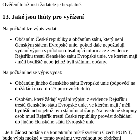
Ověření totožnosti žadatele je bezplatné.
13. Jaké jsou lhůty pro vyřízení
Na počkání lze výpis vydat:
Občanům České republiky a občanům státu, který není
členským státem Evropské unie, pokud dále nepožadují
vydání výpisu s přílohou obsahující informace z evidence
Rejstříku trestů členského státu Evropské unie, ve kterém mají
/ měli bydliště nebo jehož byli státními občany.
Na počkání nelze výpis vydat:
Občanům jiného členského státu Evropské unie (odpověď na
dožádání max. do 25 pracovních dnů).
Osobám, které žádají vydání výpisu z evidence Rejstříku
trestů členského státu Evropské unie, ve kterém mají / měli
bydliště nebo jehož byli státními občany. Na uvedené skupiny
osob musí Rejstřík trestů České republiky provést dožádání
do jiného členského státu Evropské unie.
- Je-li žádost podána na kontaktním místě systému Czech POINT,
bude výpis možné v tomto systému vyzvednout po obdržení