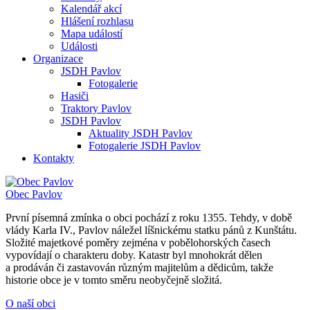
Kalendář akcí
Hlášení rozhlasu
Mapa událostí
Události
Organizace
JSDH Pavlov
Fotogalerie
Hasiči
Traktory Pavlov
JSDH Pavlov
Aktuality JSDH Pavlov
Fotogalerie JSDH Pavlov
Kontakty
Obec
Pavlov
První písemná zmínka o obci pochází z roku 1355. Tehdy, v době
vlády Karla IV., Pavlov náležel líšnickému statku pánů z Kunštátu.
Složité majetkové poměry zejména v pobělohorských časech
vypovídají o charakteru doby. Katastr byl mnohokrát dělen
a prodáván či zastavován různým majitelům a dědicům, takže
historie obce je v tomto směru neobyčejně složitá.
O naší obci