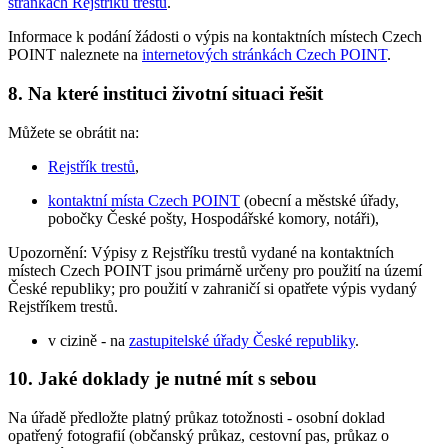
stránkách Rejstříku trestů
.
Informace k podání žádosti o výpis na kontaktních místech Czech
POINT naleznete na
internetových stránkách Czech POINT
.
8. Na které instituci životní situaci řešit
Můžete se obrátit na:
Rejstřík trestů
,
kontaktní místa Czech POINT
(obecní a městské úřady,
pobočky České pošty, Hospodářské komory, notáři),
Upozornění: Výpisy z Rejstříku trestů vydané na kontaktních
místech Czech POINT jsou primárně určeny pro použití na území
České republiky; pro použití v zahraničí si opatřete výpis vydaný
Rejstříkem trestů.
v cizině - na
zastupitelské úřady České republiky
.
10. Jaké doklady je nutné mít s sebou
Na úřadě předložte platný průkaz totožnosti - osobní doklad
opatřený fotografií (občanský průkaz, cestovní pas, průkaz o