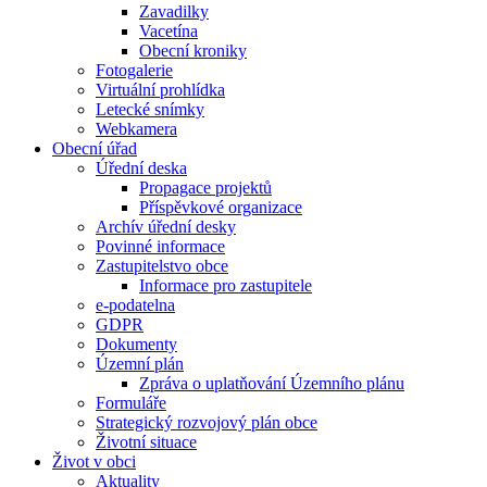
Zavadilky
Vacetína
Obecní kroniky
Fotogalerie
Virtuální prohlídka
Letecké snímky
Webkamera
Obecní úřad
Úřední deska
Propagace projektů
Příspěvkové organizace
Archív úřední desky
Povinné informace
Zastupitelstvo obce
Informace pro zastupitele
e-podatelna
GDPR
Dokumenty
Územní plán
Zpráva o uplatňování Územního plánu
Formuláře
Strategický rozvojový plán obce
Životní situace
Život v obci
Aktuality