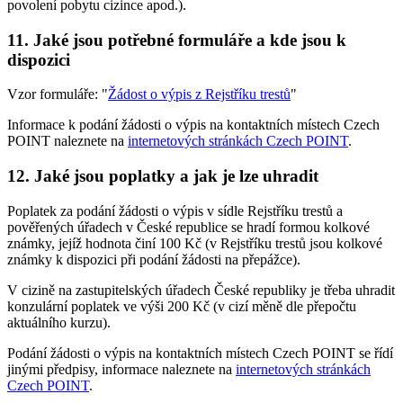
povolení pobytu cizince apod.).
11. Jaké jsou potřebné formuláře a kde jsou k
dispozici
Vzor formuláře: "
Žádost o výpis z Rejstříku trestů
"
Informace k podání žádosti o výpis na kontaktních místech Czech
POINT naleznete na
internetových stránkách Czech POINT
.
12. Jaké jsou poplatky a jak je lze uhradit
Poplatek za podání žádosti o výpis v sídle Rejstříku trestů a
pověřených úřadech v České republice se hradí formou kolkové
známky, jejíž hodnota činí 100 Kč (v Rejstříku trestů jsou kolkové
známky k dispozici při podání žádosti na přepážce).
V cizině na zastupitelských úřadech České republiky je třeba uhradit
konzulární poplatek ve výši 200 Kč (v cizí měně dle přepočtu
aktuálního kurzu).
Podání žádosti o výpis na kontaktních místech Czech POINT se řídí
jinými předpisy, informace naleznete na
internetových stránkách
Czech POINT
.