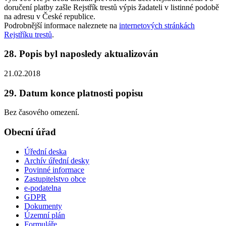
doručení platby zašle Rejstřík trestů výpis žadateli v listinné podobě
na adresu v České republice.
Podrobnější informace naleznete na
internetových stránkách
Rejstříku trestů
.
28. Popis byl naposledy aktualizován
21.02.2018
29. Datum konce platnosti popisu
Bez časového omezení.
Obecní úřad
Úřední deska
Archív úřední desky
Povinné informace
Zastupitelstvo obce
e-podatelna
GDPR
Dokumenty
Územní plán
Formuláře