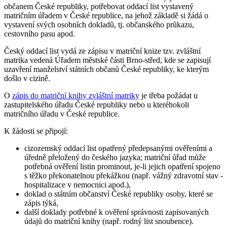
občanem České republiky, potřebovat oddací list vystavený
matričním úřadem v České republice, na jehož základě si žádá o
vystavení svých osobních dokladů, tj. občanského průkazu,
cestovního pasu apod.
Český oddací list vydá ze zápisu v matriční knize tzv. zvláštní
matrika vedená Úřadem městské části Brno-střed, kde se zapisují
uzavření manželství státních občanů České republiky, ke kterým
došlo v cizině.
O
zápis do matriční knihy zvláštní matriky
je třeba požádat u
zastupitelského úřadu České republiky nebo u kteréhokoli
matričního úřadu v České republice.
K žádosti se připojí:
cizozemský oddací list opatřený předepsanými ověřeními a
úředně přeložený do českého jazyka; matriční úřad může
potřebná ověření listin prominout, je-li jejich opatření spojeno
s těžko překonatelnou překážkou (např. vážný zdravotní stav -
hospitalizace v nemocnici apod.),
doklad o státním občanství České republiky osoby, které se
zápis týká,
další doklady potřebné k ověření správnosti zapisovaných
údajů do matriční knihy (např. rodný list snoubence).