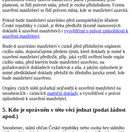
platnosti, se řídí právem státu, jehož je osoba příslušníkem. Forma
uzavření manželství se řídí právem místa, kde se manželství uzavírá.
Pokud bude manželství uzavíráno před zastupitelským úřadem
České republiky v cizině, je třeba předložit (kromě stanovených
dokladů k uzavření manželství) i
vysvědčení o právní způsobilosti k
uzavření manželství
.
Bude-li uzavíráno manželství v cizině před příslušným orgánem
cizího státu, doporučujeme předem zjistit, které doklady je nutné k
uzavření manželství předložit, příp. jaká vyšší ověření bude orgán
cizího státu, před kterým bude manželství uzavřeno, na
požadovaných dokladech vyžadovat a zda, a jakým způsobem je
nutné předkládané doklady přeložit do úředního jazyka země, kde
bude manželství uzavřeno.
Orgány cizích států požadují nejčastěji k uzavření manželství na
snoubencích - cizincích
matriční doklady
a vysvědčení o právní
způsobilosti k uzavření manželství.
5. Kdo je oprávněn v této věci jednat (podat žádost
apod.)
Snoubenec, státní občan České republiky nebo osoba bez státního