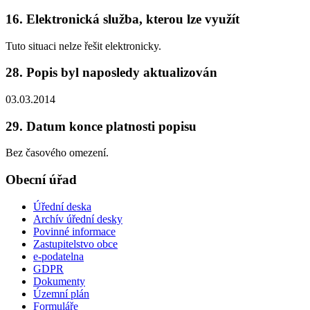
16. Elektronická služba, kterou lze využít
Tuto situaci nelze řešit elektronicky.
28. Popis byl naposledy aktualizován
03.03.2014
29. Datum konce platnosti popisu
Bez časového omezení.
Obecní úřad
Úřední deska
Archív úřední desky
Povinné informace
Zastupitelstvo obce
e-podatelna
GDPR
Dokumenty
Územní plán
Formuláře