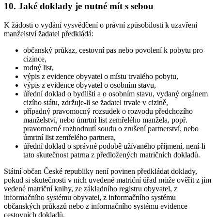
10. Jaké doklady je nutné mít s sebou
K žádosti o vydání vysvědčení o právní způsobilosti k uzavření
manželství žadatel předkládá:
občanský průkaz, cestovní pas nebo povolení k pobytu pro
cizince,
rodný list,
výpis z evidence obyvatel o místu trvalého pobytu,
výpis z evidence obyvatel o osobním stavu,
úřední doklad o bydlišti a o osobním stavu, vydaný orgánem
cizího státu, zdržuje-li se žadatel trvale v cizině,
případný pravomocný rozsudek o rozvodu předchozího
manželství, nebo úmrtní list zemřelého manžela, popř.
pravomocné rozhodnutí soudu o zrušení partnerství, nebo
úmrtní list zemřelého partnera,
úřední doklad o správné podobě užívaného příjmení, není-li
tato skutečnost patrna z předložených matričních dokladů.
Státní občan České republiky není povinen předkládat doklady,
pokud si skutečnosti v nich uvedené matriční úřad může ověřit z jím
vedené matriční knihy, ze základního registru obyvatel, z
informačního systému obyvatel, z informačního systému
občanských průkazů nebo z informačního systému evidence
cestovních dokladů.