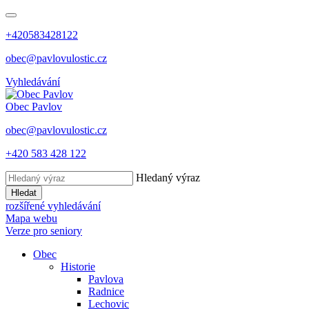
+420583428122
obec@pavlovulostic.cz
Vyhledávání
Obec
Pavlov
obec@pavlovulostic.cz
+420 583 428 122
Hledaný výraz
Hledat
rozšířené vyhledávání
Mapa webu
Verze pro seniory
Obec
Historie
Pavlova
Radnice
Lechovic