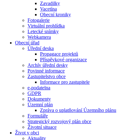
Zavadilky
Vacetína
Obecní kroniky
Fotogalerie
Virtuální prohlídka
Letecké snímky
Webkamera
Obecní úřad
Úřední deska
Propagace projektů
Příspěvkové organizace
Archív úřední desky
Povinné informace
Zastupitelstvo obce
Informace pro zastupitele
e-podatelna
GDPR
Dokumenty
Územní plán
Zpráva o uplatňování Územního plánu
Formuláře
Strategický rozvojový plán obce
Životní situace
Život v obci
Aktuality