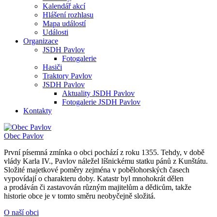
Kalendář akcí
Hlášení rozhlasu
Mapa událostí
Události
Organizace
JSDH Pavlov
Fotogalerie
Hasiči
Traktory Pavlov
JSDH Pavlov
Aktuality JSDH Pavlov
Fotogalerie JSDH Pavlov
Kontakty
Obec
Pavlov
První písemná zmínka o obci pochází z roku 1355. Tehdy, v době
vlády Karla IV., Pavlov náležel líšnickému statku pánů z Kunštátu.
Složité majetkové poměry zejména v pobělohorských časech
vypovídají o charakteru doby. Katastr byl mnohokrát dělen
a prodáván či zastavován různým majitelům a dědicům, takže
historie obce je v tomto směru neobyčejně složitá.
O naší obci