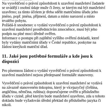
Na vysvědčení o právní způsobilosti k uzavření manželství žadatele
se uvádějí i osobní údaje muže či ženy, se kterým má být manželství
uzavřeno; za tímto účelem je třeba sdělit matričnímu úřadu jeho
jméno, popř. jména, příjmení, datum a místo narození a místo
trvalého pobytu.
Požádá-li snoubenec o vydání vysvědčení o právní způsobilosti k
uzavření manželství prostřednictvím zmocněnce, musí být jeho
podpis na plné moci úředně ověřen.
Informace o postupu při zajištění vyššího ověření dokladů, které
byly vydány matričními úřady v České republice, poskytne na
žádost kterýkoli matriční úřad.
11. Jaké jsou potřebné formuláře a kde jsou k
dispozici
Pro písemnou žádost o vydání vysvědčení o právní způsobilosti k
uzavření manželství nejsou předepsané formuláře stanoveny.
Vysvědčení o právní způsobilosti k uzavření manželství se vydává
na závazně stanoveném tiskopisu, který je vícejazyčný (čeština,
angličtina, němčina, ruština); doporučujeme ověřit u příslušného
úřadu v cizině, před kterým bude manželství uzavřeno, zda u tohoto
dokladu bude vyžadován úřední překlad do příslušného jazyka či
nikoli.