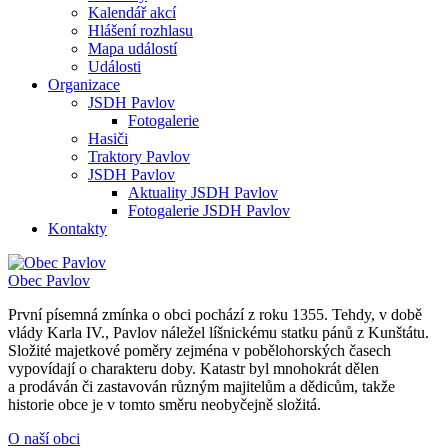
Kalendář akcí
Hlášení rozhlasu
Mapa událostí
Události
Organizace
JSDH Pavlov
Fotogalerie
Hasiči
Traktory Pavlov
JSDH Pavlov
Aktuality JSDH Pavlov
Fotogalerie JSDH Pavlov
Kontakty
Obec
Pavlov
První písemná zmínka o obci pochází z roku 1355. Tehdy, v době
vlády Karla IV., Pavlov náležel líšnickému statku pánů z Kunštátu.
Složité majetkové poměry zejména v pobělohorských časech
vypovídají o charakteru doby. Katastr byl mnohokrát dělen
a prodáván či zastavován různým majitelům a dědicům, takže
historie obce je v tomto směru neobyčejně složitá.
O naší obci