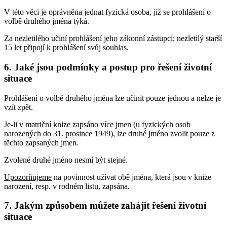
V této věci je oprávněna jednat fyzická osoba, jíž se prohlášení o
volbě druhého jména týká.
Za nezletilého učiní prohlášení jeho zákonní zástupci; nezletilý starší
15 let připojí k prohlášení svůj souhlas.
6. Jaké jsou podmínky a postup pro řešení životní
situace
Prohlášení o volbě druhého jména lze učinit pouze jednou a nelze je
vzít zpět.
Je-li v matriční knize zapsáno více jmen (u fyzických osob
narozených do 31. prosince 1949), lze druhé jméno zvolit pouze z
těchto zapsaných jmen.
Zvolené druhé jméno nesmí být stejné.
Upozorňujeme
na povinnost užívat obě jména, která jsou v knize
narození, resp. v rodném listu, zapsána.
7. Jakým způsobem můžete zahájit řešení životní
situace