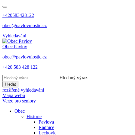
+420583428122
obec@pavlovulostic.cz
Vyhledávání
Obec
Pavlov
obec@pavlovulostic.cz
+420 583 428 122
Hledaný výraz
Hledat
rozšířené vyhledávání
Mapa webu
Verze pro seniory
Obec
Historie
Pavlova
Radnice
Lechovic