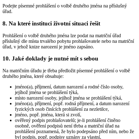
Podejte písemné prohlášení o volbě druhého jména na příslušný
úřad.
8. Na které instituci životní situaci řešit
Prohlášení o volbě druhého jména lze podat na matriční úřad
příslušný dle místa trvalého pobytu prohlašovatele nebo na matriční
úřad, v jehož knize narození je jméno zapsáno.
10. Jaké doklady je nutné mít s sebou
Na matričním úřadu je třeba předložit písemné prohlášení o volbě
druhého jména, které obsahuje:
jméno(a), příjmení, datum narození a rodné číslo osoby,
jejíhož jména se prohlášení týká,
místo narození osoby, jejíhož jména se prohlášení týká,
jméno(a), příjmení, popř. rodná příjmení, a datum narození
fyzických osob činících prohlášení za nezletilce,
jméno, popř. jména, která si zvolí,
ověřený podpis prohlašovatelů; je-li prohlášení činěno
osobně, ověření podpisů není třeba a matriční úřad na
prohlášení poznamená, že bylo podepsáno před ním, nebo že
byl podpis, popř. podpisy uznány za vlastní,