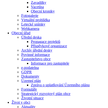
Zavadilky
Vacetína
Obecní kroniky
Fotogalerie
Virtuální prohlídka
Letecké snímky
Webkamera
Obecní úřad
Úřední deska
Propagace projektů
Příspěvkové organizace
Archív úřední desky
Povinné informace
Zastupitelstvo obce
Informace pro zastupitele
e-podatelna
GDPR
Dokumenty
Územní plán
Zpráva o uplatňování Územního plánu
Formuláře
Strategický rozvojový plán obce
Životní situace
Život v obci
Aktuality