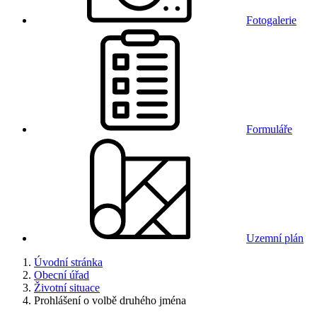
Fotogalerie
Formuláře
Uzemní plán
Úvodní stránka
Obecní úřad
Životní situace
Prohlášení o volbě druhého jména