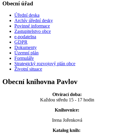
Obecní úřad
Úřední deska
Archív úřední desky
Povinné informace
Zastupitelstvo obce
e-podatelna
GDPR
Dokumenty
Územní plán
Formuláře
Strategický rozvojový plán obce
Životní situace
Obecní knihovna Pavlov
Otvírací doba:
Každou středu 15 - 17 hodin
Knihovnice:
Irena Jořenková
Katalog knih: