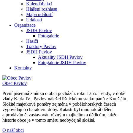
Kalendář akcí
Hlášení rozhlasu
Mapa událostí
Události
Organizace
JSDH Pavlov
Fotogalerie
Hasiči
Traktory Pavlov
JSDH Pavlov
Aktuality JSDH Pavlov
Fotogalerie JSDH Pavlov
Kontakty
Obec
Pavlov
První písemná zmínka o obci pochází z roku 1355. Tehdy, v době
vlády Karla IV., Pavlov náležel líšnickému statku pánů z Kunštátu.
Složité majetkové poměry zejména v pobělohorských časech
vypovídají o charakteru doby. Katastr byl mnohokrát dělen
a prodáván či zastavován různým majitelům a dědicům, takže
historie obce je v tomto směru neobyčejně složitá.
O naší obci