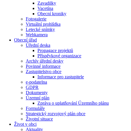
Zavadilky
Vacetína
Obecní kroniky
Fotogalerie
Virtuální prohlídka
Letecké snímky
Webkamera
Obecní úřad
Úřední deska
Propagace projektů
Příspěvkové organizace
Archív úřední desky
Povinné informace
Zastupitelstvo obce
Informace pro zastupitele
e-podatelna
GDPR
Dokumenty
Územní plán
Zpráva o uplatňování Územního plánu
Formuláře
Strategický rozvojový plán obce
Životní situace
Život v obci
Aktuality