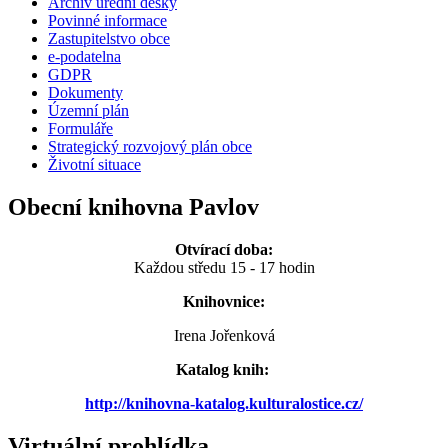
Archív úřední desky
Povinné informace
Zastupitelstvo obce
e-podatelna
GDPR
Dokumenty
Územní plán
Formuláře
Strategický rozvojový plán obce
Životní situace
Obecní knihovna Pavlov
Otvírací doba:
Každou středu 15 - 17 hodin
Knihovnice:
Irena Jořenková
Katalog knih:
http://knihovna-katalog.kulturalostice.cz/
Virtuální prohlídka