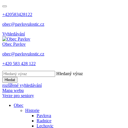
+420583428122
obec@pavlovulostic.cz
Vyhledávání
Obec
Pavlov
obec@pavlovulostic.cz
+420 583 428 122
Hledaný výraz
Hledat
rozšířené vyhledávání
Mapa webu
Verze pro seniory
Obec
Historie
Pavlova
Radnice
Lechovic