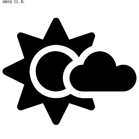
úterý
11. 8.