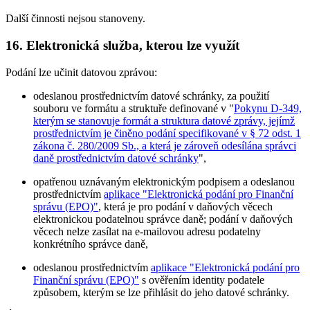
Další činnosti nejsou stanoveny.
16. Elektronická služba, kterou lze využít
Podání lze učinit datovou zprávou:
odeslanou prostřednictvím datové schránky, za použití
souboru ve formátu a struktuře definované v "
Pokynu D-349,
kterým se stanovuje formát a struktura datové zprávy, jejímž
prostřednictvím je činěno podání specifikované v § 72 odst. 1
zákona č. 280/2009 Sb., a která je zároveň odesílána správci
daně prostřednictvím datové schránky
",
opatřenou uznávaným elektronickým podpisem a odeslanou
prostřednictvím
aplikace "Elektronická podání pro Finanční
správu (EPO)"
, která je pro podání v daňových věcech
elektronickou podatelnou správce daně; podání v daňových
věcech nelze zasílat na e-mailovou adresu podatelny
konkrétního správce daně,
odeslanou prostřednictvím
aplikace "Elektronická podání pro
Finanční správu (EPO)"
s ověřením identity podatele
způsobem, kterým se lze přihlásit do jeho datové schránky.