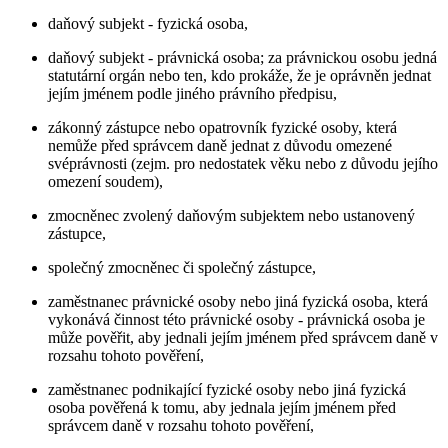
daňový subjekt - fyzická osoba,
daňový subjekt - právnická osoba; za právnickou osobu jedná
statutární orgán nebo ten, kdo prokáže, že je oprávněn jednat
jejím jménem podle jiného právního předpisu,
zákonný zástupce nebo opatrovník fyzické osoby, která
nemůže před správcem daně jednat z důvodu omezené
svéprávnosti (zejm. pro nedostatek věku nebo z důvodu jejího
omezení soudem),
zmocněnec zvolený daňovým subjektem nebo ustanovený
zástupce,
společný zmocněnec či společný zástupce,
zaměstnanec právnické osoby nebo jiná fyzická osoba, která
vykonává činnost této právnické osoby - právnická osoba je
může pověřit, aby jednali jejím jménem před správcem daně v
rozsahu tohoto pověření,
zaměstnanec podnikající fyzické osoby nebo jiná fyzická
osoba pověřená k tomu, aby jednala jejím jménem před
správcem daně v rozsahu tohoto pověření,