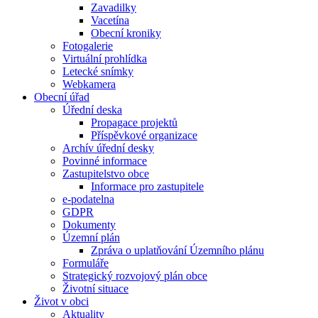
Zavadilky
Vacetína
Obecní kroniky
Fotogalerie
Virtuální prohlídka
Letecké snímky
Webkamera
Obecní úřad
Úřední deska
Propagace projektů
Příspěvkové organizace
Archív úřední desky
Povinné informace
Zastupitelstvo obce
Informace pro zastupitele
e-podatelna
GDPR
Dokumenty
Územní plán
Zpráva o uplatňování Územního plánu
Formuláře
Strategický rozvojový plán obce
Životní situace
Život v obci
Aktuality