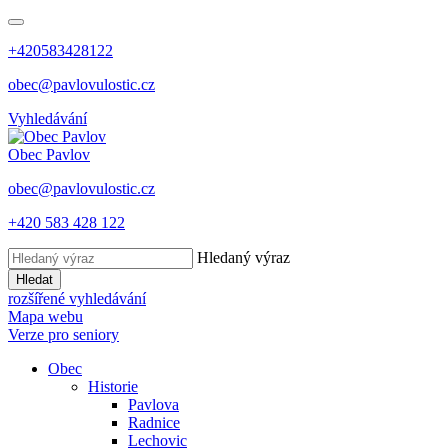
+420583428122
obec@pavlovulostic.cz
Vyhledávání
Obec
Pavlov
obec@pavlovulostic.cz
+420 583 428 122
Hledaný výraz
Hledat
rozšířené vyhledávání
Mapa webu
Verze pro seniory
Obec
Historie
Pavlova
Radnice
Lechovic