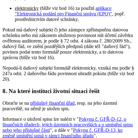
elektronicky
(blíže viz bod 16) za použití
aplikace
"Elektronická podání pro Finanční správu (EPO)"
, popř.
prostřednictvím datové schránky.
Pokud má daňový subjekt či jeho zástupce zpřístupněnu datovou
schránku nebo má zákonem uloženou povinnost mít účetní závěrku
ověřenou auditorem, je podle § 72 odst. 4 zákona č. 280/2009 Sb.,
daňový řád, ve znění pozdějších předpisů (dále též "daňový řád"),
povinen podat tento formulář pouze elektronicky, a to datovou
zprávou (blíže viz bod 16).
Nepodá-li daňový subjekt formulář elektronicky, vzniká mu podle §
247a odst. 2 daňového řádu povinnost uhradit pokutu (blíže viz bod
20).
8. Na které instituci životní situaci řešit
Obraťte se na
příslušný finanční úřad
, resp. na jeho územní
pracoviště, na němž je uložen spis.
Informace o uložení spisu lze nalézt v "
Pokynu č. GFŘ-D-12, o
finančních úřadech, jejich územních pracovištích a o umístění spisu
nebo jeho příslušné části
", a dále v "
Pokynu č. GFŘ-D-13, ke
změně umístění spisů v rámci finančního úřadu
".