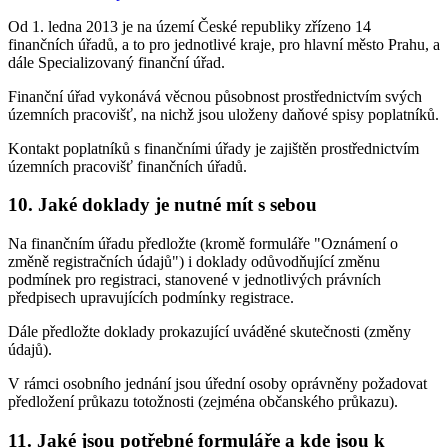
Od 1. ledna 2013 je na území České republiky zřízeno 14
finančních úřadů, a to pro jednotlivé kraje, pro hlavní město Prahu, a
dále Specializovaný finanční úřad.
Finanční úřad vykonává věcnou působnost prostřednictvím svých
územních pracovišť, na nichž jsou uloženy daňové spisy poplatníků.
Kontakt poplatníků s finančními úřady je zajištěn prostřednictvím
územních pracovišť finančních úřadů.
10. Jaké doklady je nutné mít s sebou
Na finančním úřadu předložte (kromě formuláře "Oznámení o
změně registračních údajů") i doklady odůvodňující změnu
podmínek pro registraci, stanovené v jednotlivých právních
předpisech upravujících podmínky registrace.
Dále předložte doklady prokazující uváděné skutečnosti (změny
údajů).
V rámci osobního jednání jsou úřední osoby oprávněny požadovat
předložení průkazu totožnosti (zejména občanského průkazu).
11. Jaké jsou potřebné formuláře a kde jsou k