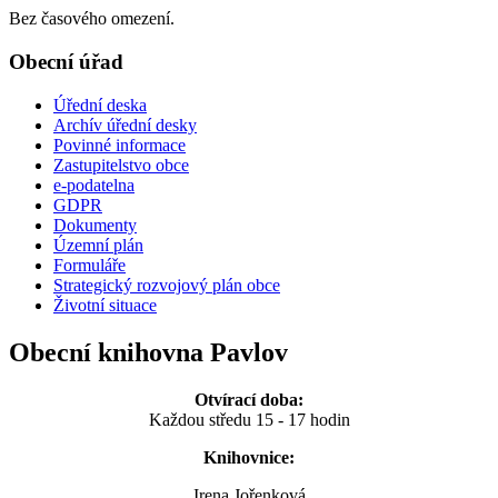
Bez časového omezení.
Obecní úřad
Úřední deska
Archív úřední desky
Povinné informace
Zastupitelstvo obce
e-podatelna
GDPR
Dokumenty
Územní plán
Formuláře
Strategický rozvojový plán obce
Životní situace
Obecní knihovna Pavlov
Otvírací doba:
Každou středu 15 - 17 hodin
Knihovnice:
Irena Jořenková