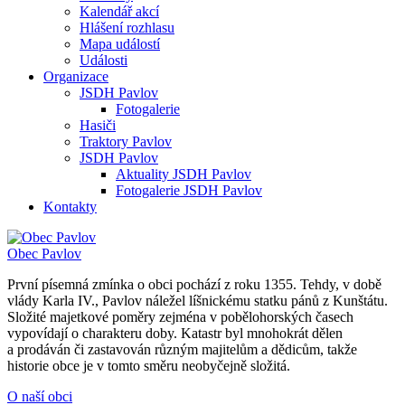
Kalendář akcí
Hlášení rozhlasu
Mapa událostí
Události
Organizace
JSDH Pavlov
Fotogalerie
Hasiči
Traktory Pavlov
JSDH Pavlov
Aktuality JSDH Pavlov
Fotogalerie JSDH Pavlov
Kontakty
Obec
Pavlov
První písemná zmínka o obci pochází z roku 1355. Tehdy, v době
vlády Karla IV., Pavlov náležel líšnickému statku pánů z Kunštátu.
Složité majetkové poměry zejména v pobělohorských časech
vypovídají o charakteru doby. Katastr byl mnohokrát dělen
a prodáván či zastavován různým majitelům a dědicům, takže
historie obce je v tomto směru neobyčejně složitá.
O naší obci