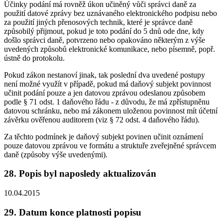
Účinky podání má rovněž úkon učiněný vůči správci daně za
použití datové zprávy bez uznávaného elektronického podpisu nebo
za použití jiných přenosových technik, které je správce daně
způsobilý přijmout, pokud je toto podání do 5 dnů ode dne, kdy
došlo správci daně, potvrzeno nebo opakováno některým z výše
uvedených způsobů elektronické komunikace, nebo písemně, popř.
ústně do protokolu.
Pokud zákon nestanoví jinak, tak poslední dva uvedené postupy
není možné využít v případě, pokud má daňový subjekt povinnost
učinit podání pouze a jen datovou zprávou odeslanou způsobem
podle § 71 odst. 1 daňového řádu - z důvodu, že má zpřístupněnu
datovou schránku, nebo má zákonem uloženou povinnost mít účetní
závěrku ověřenou auditorem (viz § 72 odst. 4 daňového řádu).
Za těchto podmínek je daňový subjekt povinen učinit oznámení
pouze datovou zprávou ve formátu a struktuře zveřejněné správcem
daně (způsoby výše uvedenými).
28. Popis byl naposledy aktualizován
10.04.2015
29. Datum konce platnosti popisu